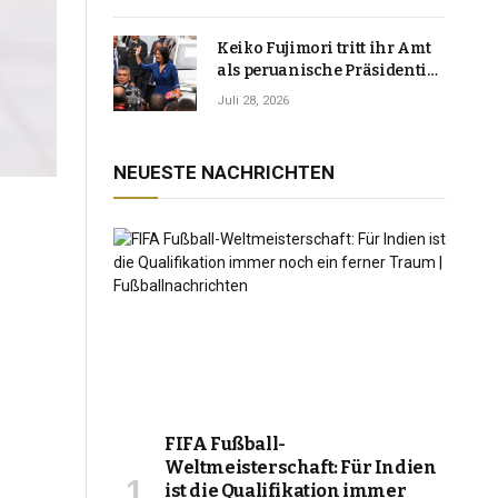
Keiko Fujimori tritt ihr Amt
als peruanische Präsidentin
an und verspricht, das
Juli 28, 2026
Jahrzehnt der Instabilität zu
beenden
NEUESTE NACHRICHTEN
FIFA Fußball-
Weltmeisterschaft: Für Indien
ist die Qualifikation immer