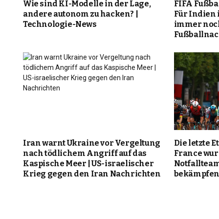
Wie sind KI-Modelle in der Lage,
FIFA Fußba
andere autonom zu hacken? |
Für Indien i
Technologie-News
immer noch
Fußballnac
Iran warnt Ukraine vor Vergeltung
Die letzte 
nach tödlichem Angriff auf das
France wur
Kaspische Meer | US-israelischer
Notfalltea
Krieg gegen den Iran Nachrichten
bekämpfen 