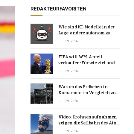
REDAKTEURFAVORITEN
Wie sind KI-Modelle in der
Lage, andere autonom zu
hacken? | Technologie-News
Juli 29, 2026
FIFA will WM-Anteil
verkaufen: Für wie viel und
warum macht Gianni
Juli 29, 2026
Infantino das?
Warum das Erdbeben in
Kumamoto im Vergleich zu
den meisten Erdbeben, die
Juli 29, 2026
Japan erschütterten,
ungewöhnlich ist
Video. Drohnenaufnahmen
zeigen die Seilbahn des Ätna
über einer Vulkanlandschaft
Juli 29, 2026