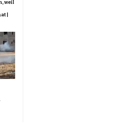
, weil
at |
n