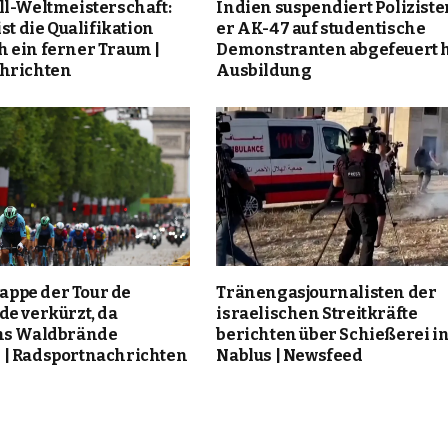
ll-Weltmeisterschaft:
Indien suspendiert Polizisten
st die Qualifikation
er AK-47 auf studentische
 ein ferner Traum |
Demonstranten abgefeuert h
hrichten
Ausbildung
Etappe der Tour de
Tränengasjournalisten der
de verkürzt, da
israelischen Streitkräfte
ms Waldbrände
berichten über Schießerei i
| Radsportnachrichten
Nablus | Newsfeed