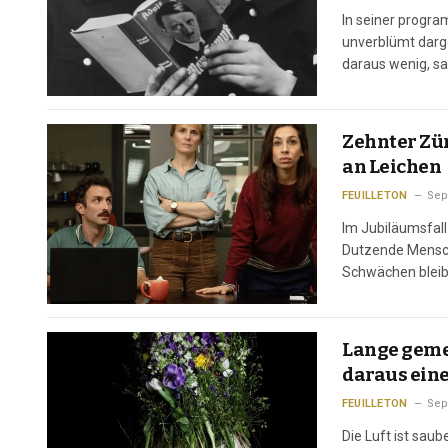
In seiner progr
unverblümt darge
daraus wenig, sa
Juli 1925 der er
Zehnter Zür
an Leichen
FEUILLETON
Sep
Im Jubiläumsfal
Dutzende Mensche
Schwächen bleib
Glückwunsch an di
schon Kommissare
Lange geme
daraus ein
FEUILLETON
Sep
Die Luft ist saub