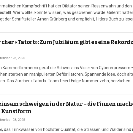
ammatischen Kampfschrift hat der Diktator seinen Rassenwahn und den 
stellt. Wer wollte, konnte wissen, was geschehen würde. Gelernt hätte
gt der Schriftsteller Arnon Grünberg und empfiehlt, Hitlers Buch zu lese
ste Band von Adolf Hitlers «Mein Kampf» erschien,…
cher «Tatort»: Zum Jubiläum gibt es eine Rekord
tember 28, 2025
l «Kammerflimmern» gerät die Schweiz ins Visier von Cybererpressern 
n sterben an manipulierten Defibrillatoren. Spannende Idee, doch alt
en. Das Zürcher «Tatort»-Team feiert Folge Nummer zehn, herzlichen
eser Stelle! Dieses kleine Jubiläum ist keine Selbstverständlichkeit, e
, die weniger Fälle lösen…
insam schweigen in der Natur – die Finnen mach
e Kunstform
tember 28, 2025
er, das Trinkwasser von höchster Qualität, die Strassen und Wälder sind m