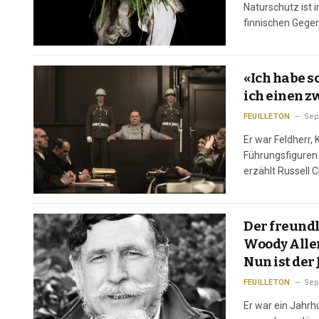
Naturschutz ist i
finnischen Gegen
Über 73 Prozent
«Ich habe s
ich einen zw
FEUILLETON
Sep
Er war Feldherr,
Führungsfiguren
erzählt Russell C
gehört der Saal i
Der freundl
Woody Alle
Nun ist der
FEUILLETON
Sep
Er war ein Jahrh