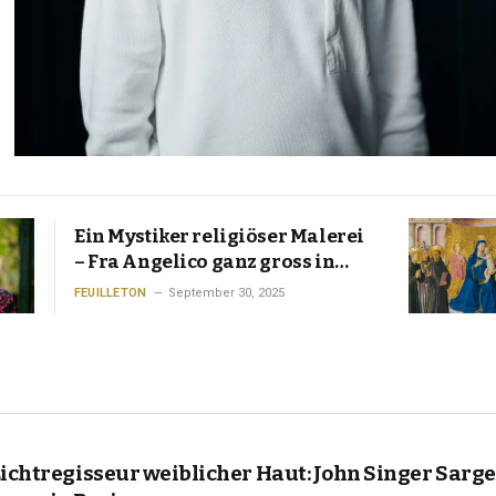
Ein Mystiker religiöser Malerei
– Fra Angelico ganz gross in
Florenz
FEUILLETON
September 30, 2025
Lichtregisseur weiblicher Haut: John Singer Sarge