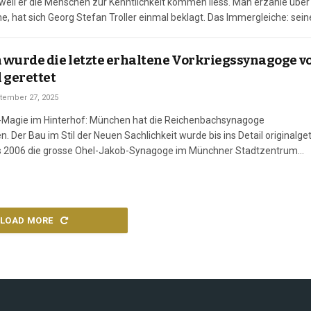
weil er die Menschen zur Kenntlichkeit kommen liess. Man erzähle über
e, hat sich Georg Stefan Troller einmal beklagt. Das Immergleiche: sein
ür Troller selbst kaum der Rede wert war,…
wurde die letzte erhaltene Vorkriegssynagoge v
 gerettet
tember 27, 2025
Magie im Hinterhof: München hat die Reichenbachsynagoge
Der Bau im Stil der Neuen Sachlichkeit wurde bis ins Detail originalge
Als 2006 die grosse Ohel-Jakob-Synagoge im Münchner Stadtzentrum
, sprach Charlotte Knobloch, damals Präsidentin des Zentralrats der J
ihrer Festrede von einem «neuen Kapitel»…
LOAD MORE