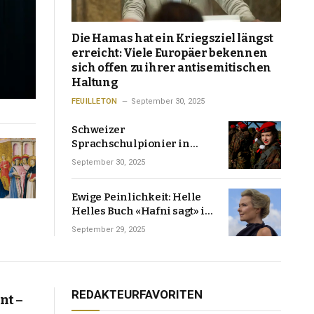
Die Hamas hat ein Kriegsziel längst
erreicht: Viele Europäer bekennen
sich offen zu ihrer antisemitischen
Haltung
FEUILLETON
September 30, 2025
Schweizer
Sprachschulpionier in
Russland: «Auch ich musste
September 30, 2025
Schutzgelder bezahlen»
Ewige Peinlichkeit: Helle
Helles Buch «Hafni sagt» ist
ein grosser Roman in
September 29, 2025
hundert kleinen Szenen
REDAKTEURFAVORITEN
nt –