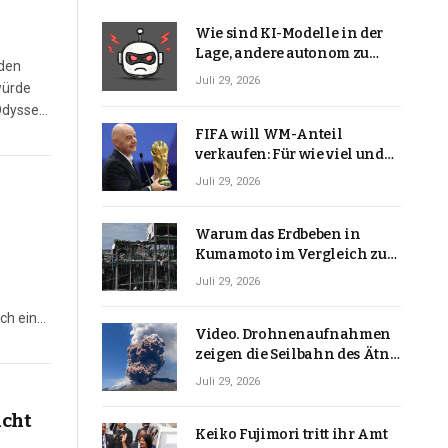
Wie sind KI-Modelle in der
Lage, andere autonom zu
 den
hacken? | Technologie-News
Juli 29, 2026
würde
 Odyssee
FIFA will WM-Anteil
verkaufen: Für wie viel und
warum macht Gianni
Juli 29, 2026
Infantino das?
Warum das Erdbeben in
Kumamoto im Vergleich zu
den meisten Erdbeben, die
Juli 29, 2026
Japan erschütterten,
ungewöhnlich ist
ch eine
Video. Drohnenaufnahmen
zeigen die Seilbahn des Ätna
über einer Vulkanlandschaft
Juli 29, 2026
acht
Keiko Fujimori tritt ihr Amt