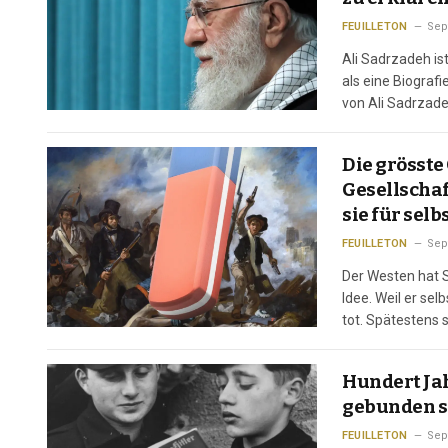
FEUILLETON
Sep
Ali Sadrzadeh is
als eine Biografi
von Ali Sadrzade
eine Biografie, 
Die grösste
Gesellschaft
sie für sel
FEUILLETON
Sep
Der Westen hat S
Idee. Weil er sel
tot. Spätestens 
Sicherheitskonfe
Hundert Ja
gebunden s
FEUILLETON
Sep