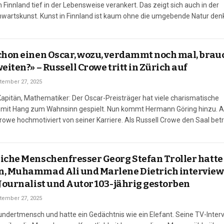
n Finnland tief in der Lebensweise verankert. Das zeigt sich auch in der
wartskunst. Kunst in Finnland ist kaum ohne die umgebende Natur den
 des Landes sind von Wäldern…
chon einen Oscar, wozu, verdammt noch mal, brau
eiten?» – Russell Crowe tritt in Zürich auf
tember 27, 2025
 Kapitän, Mathematiker: Der Oscar-Preisträger hat viele charismatische
 mit Hang zum Wahnsinn gespielt. Nun kommt Hermann Göring hinzu. 
rowe hochmotiviert von seiner Karriere. Als Russell Crowe den Saal betri
hm. Er ist 45 Minuten zu spät, weil er sich draussen…
iche Menschenfresser Georg Stefan Troller hatte
n, Muhammad Ali und Marlene Dietrich interview
 Journalist und Autor 103-jährig gestorben
tember 27, 2025
undertmensch und hatte ein Gedächtnis wie ein Elefant. Seine TV-Inter