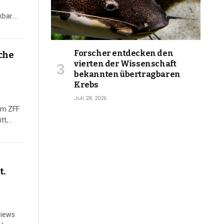
kbar.
Forscher entdecken den
che
vierten der Wissenschaft
bekannten übertragbaren
Krebs
Juli 28, 2026
Am ZFF
tt,
t.
views