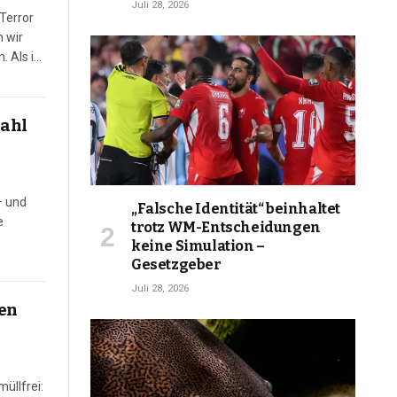
Juli 28, 2026
Terror
n wir
n. Als im
zahl
– und
„Falsche Identität“ beinhaltet
e
trotz WM-Entscheidungen
keine Simulation –
s gab
Gesetzgeber
Juli 28, 2026
en
üllfrei: