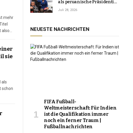
als peruanische Präsidentin
an und verspricht, das
Juli 28, 2026
Jahrzehnt der Instabilität zu
st mehr
beenden
Titel
NEUESTE NACHRICHTEN
 also
einer
l sie
 als
ht schon
FIFA Fußball-
Weltmeisterschaft: Für Indien
r
ist die Qualifikation immer
noch ein ferner Traum |
Fußballnachrichten