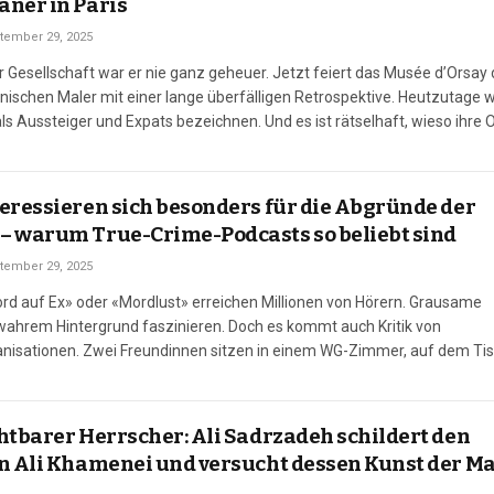
ner in Paris
tember 29, 2025
r Gesellschaft war er nie ganz geheuer. Jetzt feiert das Musée d’Orsay
ischen Maler mit einer lange überfälligen Retrospektive. Heutzutage 
ls Aussteiger und Expats bezeichnen. Und es ist rätselhaft, wieso ihre
lmt wurde: 1854 verliessen der amerikanische Augenchirurg Fitzwilliam…
eressieren sich besonders für die Abgründe der
– warum True-Crime-Podcasts so beliebt sind
tember 29, 2025
d auf Ex» oder «Mordlust» erreichen Millionen von Hörern. Grausame
wahrem Hintergrund faszinieren. Doch es kommt auch Kritik von
nisationen. Zwei Freundinnen sitzen in einem WG-Zimmer, auf dem Tis
ein, davor ein Mikrofon. Sie erzählen wahre Kriminalfälle, diskutieren
treifen beiläufig Alltagsthemen.…
htbarer Herrscher: Ali Sadrzadeh schildert den
n Ali Khamenei und versucht dessen Kunst der M
n