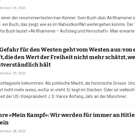
tember 29, 2025
t einer der renommiertesten Iran-Kenner. Sein Buch über Ali Khamenei i
e: ein Buch, das zeigt, wie es im Nahostkonflikt weitergehen könnte. Der 
hs Buch lautet «Ali Khamenei – Aufstieg und Herrschaft». Man erwartet
doch schon der Klappentext schränkt…
 Gefahr für den Westen geht vom Westen aus: von 
, die den Wert der Freiheit nicht mehr schätzt, wei
bstverständlich hält
tember 29, 2025
chlagseite bekommen. Als politische Macht, als historische Grösse. Und
bst nicht mehr weiss, wofür er steht. Er liegt im Sterben. Oder ist vielleic
seit der US-Vizepräsident J. D. Vance Anfang Jahr an der Münchner
renz deutlich machte, dass er Europa als Quantité…
hre «Mein Kampf»: Wir werden für immer an Hitle
ein
tember 28, 2025