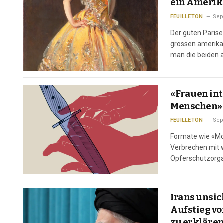
ein Amerika
FEUILLETON
Sep
Der guten Parise
grossen amerikan
man die beiden a
noch nicht verfi
«Frauen int
Menschen» 
FEUILLETON
Sep
Formate wie «Mor
Verbrechen mit 
Opferschutzorga
offene Flasche W
Wendungen und s
Irans unsic
Aufstieg vo
zu erkläre