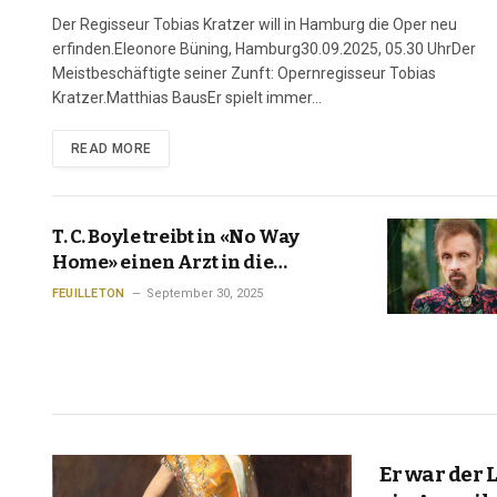
Der Regisseur Tobias Kratzer will in Hamburg die Oper neu
erfinden.Eleonore Büning, Hamburg30.09.2025, 05.30 UhrDer
Meistbeschäftigte seiner Zunft: Opernregisseur Tobias
Kratzer.Matthias BausEr spielt immer…
READ MORE
T. C. Boyle treibt in «No Way
Home» einen Arzt in die
Existenzkrise
FEUILLETON
September 30, 2025
Er war der 