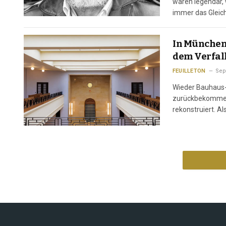
waren legendär, 
immer das Gleich
Biografie. Was f
In München 
dem Verfall
FEUILLETON
Sep
Wieder Bauhaus-
zurückbekommen. 
rekonstruiert. 
eingeweiht wurde
Deutschland, in 