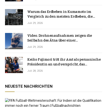
Warum das Erdbeben in Kumamoto im
Vergleich zu den meisten Erdbeben, die
Japan erschütterten, ungewöhnlich ist
Juli 29, 2026
Video. Drohnenaufnahmen zeigen die
Seilbahn des Ätna über einer
Vulkanlandschaft
Juli 29, 2026
Keiko Fujimori tritt ihr Amt als peruanische
Präsidentin an und verspricht, das
Jahrzehnt der Instabilität zu beenden
Juli 28, 2026
NEUESTE NACHRICHTEN