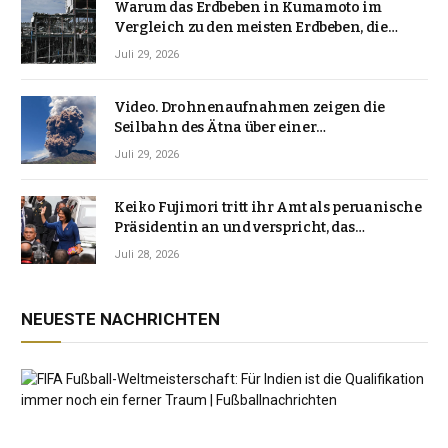
Warum das Erdbeben in Kumamoto im
Vergleich zu den meisten Erdbeben, die
Japan erschütterten, ungewöhnlich ist
Juli 29, 2026
Video. Drohnenaufnahmen zeigen die
Seilbahn des Ätna über einer
Vulkanlandschaft
Juli 29, 2026
Keiko Fujimori tritt ihr Amt als peruanische
Präsidentin an und verspricht, das
Jahrzehnt der Instabilität zu beenden
Juli 28, 2026
NEUESTE NACHRICHTEN