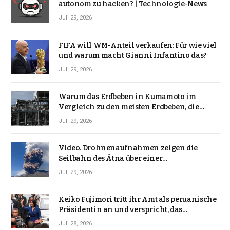
autonom zu hacken? | Technologie-News
Juli 29, 2026
FIFA will WM-Anteil verkaufen: Für wie viel
und warum macht Gianni Infantino das?
Juli 29, 2026
Warum das Erdbeben in Kumamoto im
Vergleich zu den meisten Erdbeben, die
Japan erschütterten, ungewöhnlich ist
Juli 29, 2026
Video. Drohnenaufnahmen zeigen die
Seilbahn des Ätna über einer
Vulkanlandschaft
Juli 29, 2026
Keiko Fujimori tritt ihr Amt als peruanische
Präsidentin an und verspricht, das
Jahrzehnt der Instabilität zu beenden
Juli 28, 2026