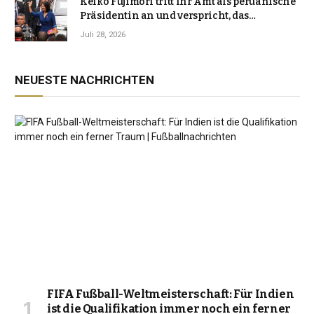
Keiko Fujimori tritt ihr Amt als peruanische
Präsidentin an und verspricht, das
Jahrzehnt der Instabilität zu beenden
Juli 28, 2026
NEUESTE NACHRICHTEN
FIFA Fußball-Weltmeisterschaft: Für Indien
ist die Qualifikation immer noch ein ferner