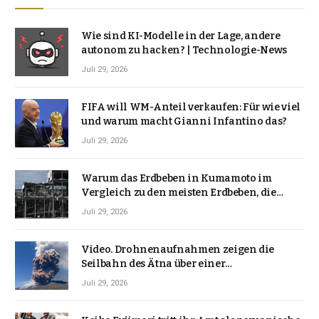
Wie sind KI-Modelle in der Lage, andere
autonom zu hacken? | Technologie-News
Juli 29, 2026
FIFA will WM-Anteil verkaufen: Für wie viel
und warum macht Gianni Infantino das?
Juli 29, 2026
Warum das Erdbeben in Kumamoto im
Vergleich zu den meisten Erdbeben, die
Japan erschütterten, ungewöhnlich ist
Juli 29, 2026
Video. Drohnenaufnahmen zeigen die
Seilbahn des Ätna über einer
Vulkanlandschaft
Juli 29, 2026