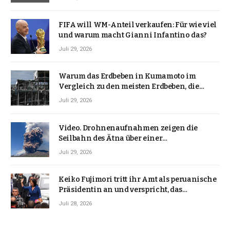
FIFA will WM-Anteil verkaufen: Für wie viel
und warum macht Gianni Infantino das?
Juli 29, 2026
Warum das Erdbeben in Kumamoto im
Vergleich zu den meisten Erdbeben, die
Japan erschütterten, ungewöhnlich ist
Juli 29, 2026
Video. Drohnenaufnahmen zeigen die
Seilbahn des Ätna über einer
Vulkanlandschaft
Juli 29, 2026
Keiko Fujimori tritt ihr Amt als peruanische
Präsidentin an und verspricht, das
Jahrzehnt der Instabilität zu beenden
Juli 28, 2026