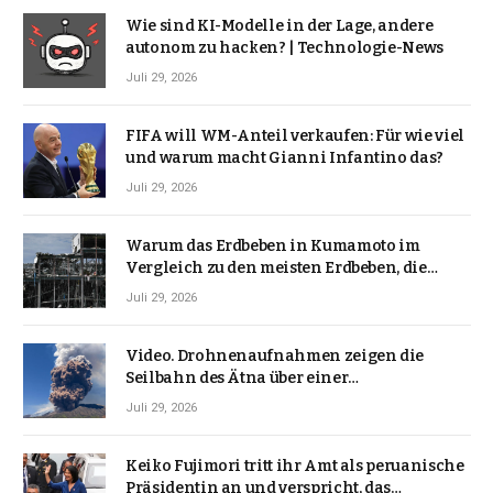
Wie sind KI-Modelle in der Lage, andere
autonom zu hacken? | Technologie-News
Juli 29, 2026
FIFA will WM-Anteil verkaufen: Für wie viel
und warum macht Gianni Infantino das?
Juli 29, 2026
Warum das Erdbeben in Kumamoto im
Vergleich zu den meisten Erdbeben, die
Japan erschütterten, ungewöhnlich ist
Juli 29, 2026
Video. Drohnenaufnahmen zeigen die
Seilbahn des Ätna über einer
Vulkanlandschaft
Juli 29, 2026
Keiko Fujimori tritt ihr Amt als peruanische
Präsidentin an und verspricht, das