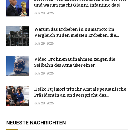
und warum macht Gianni Infantino das?
Juli 29, 2026
Warum das Erdbeben in Kumamoto im
Vergleich zu den meisten Erdbeben, die
Japan erschütterten, ungewöhnlich ist
Juli 29, 2026
Video. Drohnenaufnahmen zeigen die
Seilbahn des Ätna über einer
Vulkanlandschaft
Juli 29, 2026
Keiko Fujimori tritt ihr Amt als peruanische
Präsidentin an und verspricht, das
Jahrzehnt der Instabilität zu beenden
Juli 28, 2026
NEUESTE NACHRICHTEN