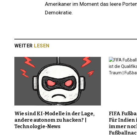
Amerikaner im Moment das leere Portem
Demokratie.
WEITER
LESEN
Wie sind KI-Modelle in der Lage,
FIFA Fußba
andere autonom zu hacken? |
Für Indien i
Technologie-News
immer noch
Fußballnac