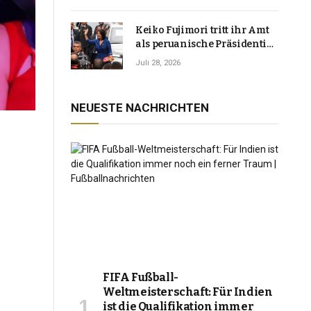
Keiko Fujimori tritt ihr Amt
als peruanische Präsidentin
an und verspricht, das
Juli 28, 2026
Jahrzehnt der Instabilität zu
beenden
NEUESTE NACHRICHTEN
FIFA Fußball-
Weltmeisterschaft: Für Indien
ist die Qualifikation immer