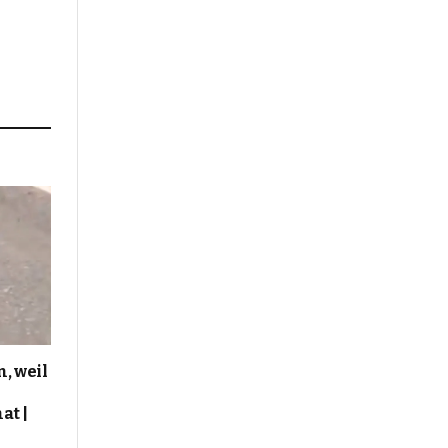
, weil
at |