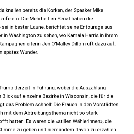
ida knallen bereits die Korken, der Speaker Mike
tzufeiern. Die Mehrheit im Senat haben die
sei in bester Laune, berichtet seine Entourage aus
er in Washington zu sehen, wo Kamala Harris in ihrem
Kampagnenleiterin Jen O’Malley Dillon ruft dazu auf,
in spätes Wunder.
n
gt Trump derzeit in Führung, wobei die Auszählung
 Blick auf einzelne Bezirke in Wisconsin, die für die
gt das Problem schnell: Die Frauen in den Vorstädten
ich mit dem Abtreibungsthema nicht so stark
fft hatten. Es waren die «stillen Wählerinnen», die
re Stimme zu geben und niemandem davon zu erzählen.