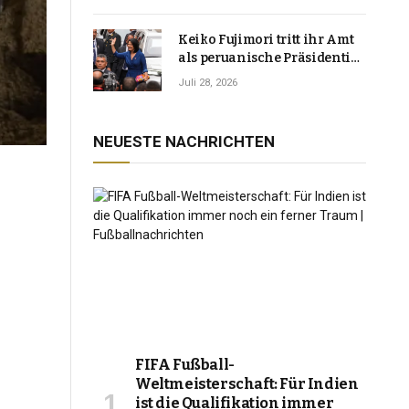
Keiko Fujimori tritt ihr Amt
als peruanische Präsidentin
an und verspricht, das
Juli 28, 2026
Jahrzehnt der Instabilität zu
beenden
NEUESTE NACHRICHTEN
FIFA Fußball-
Weltmeisterschaft: Für Indien
ist die Qualifikation immer