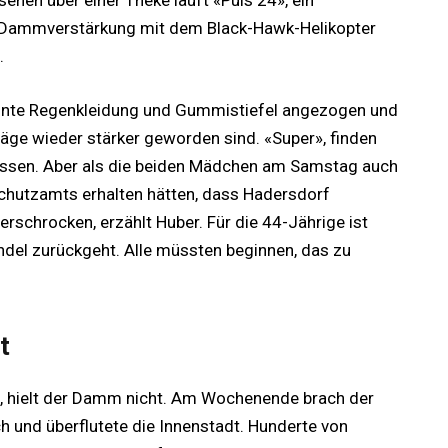
ehen über einer Theke läuft «Puls 24», ein
e Dammverstärkung mit dem Black-Hawk-Helikopter
.
unte Regenkleidung und Gummistiefel angezogen und
äge wieder stärker geworden sind. «Super», finden
 müssen. Aber als die beiden Mädchen am Samstag auch
schutzamts erhalten hätten, dass Hadersdorf
erschrocken, erzählt Huber. Für die 44-Jährige ist
andel zurückgeht. Alle müssten beginnen, das zu
t
ch, hielt der Damm nicht. Am Wochenende brach der
 und überflutete die Innenstadt. Hunderte von