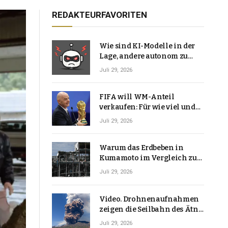
REDAKTEURFAVORITEN
Wie sind KI-Modelle in der
Lage, andere autonom zu
hacken? | Technologie-News
Juli 29, 2026
FIFA will WM-Anteil
verkaufen: Für wie viel und
warum macht Gianni
Juli 29, 2026
Infantino das?
Warum das Erdbeben in
Kumamoto im Vergleich zu
den meisten Erdbeben, die
Juli 29, 2026
Japan erschütterten,
ungewöhnlich ist
Video. Drohnenaufnahmen
zeigen die Seilbahn des Ätna
über einer Vulkanlandschaft
Juli 29, 2026