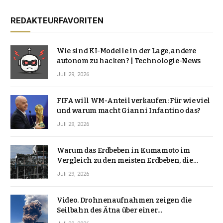
REDAKTEURFAVORITEN
Wie sind KI-Modelle in der Lage, andere
autonom zu hacken? | Technologie-News
Juli 29, 2026
FIFA will WM-Anteil verkaufen: Für wie viel
und warum macht Gianni Infantino das?
Juli 29, 2026
Warum das Erdbeben in Kumamoto im
Vergleich zu den meisten Erdbeben, die
Japan erschütterten, ungewöhnlich ist
Juli 29, 2026
Video. Drohnenaufnahmen zeigen die
Seilbahn des Ätna über einer
Vulkanlandschaft