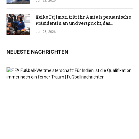
Juli 29, 2026
Keiko Fujimori tritt ihr Amt als peruanische
Präsidentin an und verspricht, das
Jahrzehnt der Instabilität zu beenden
Juli 28, 2026
NEUESTE NACHRICHTEN