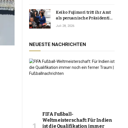
Keiko Fujimori tritt ihr Amt
als peruanische Präsidentin
an und verspricht, das
Juli 28, 2026
Jahrzehnt der Instabilität zu
beenden
NEUESTE NACHRICHTEN
FIFA Fußball-
Weltmeisterschaft: Für Indien
ist die Qualifikation immer