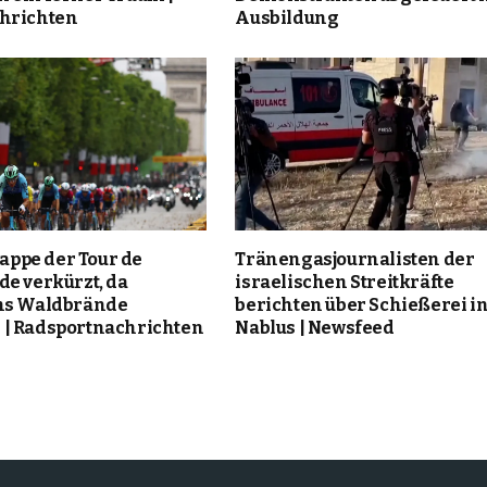
hrichten
Ausbildung
Etappe der Tour de
Tränengasjournalisten der
de verkürzt, da
israelischen Streitkräfte
ms Waldbrände
berichten über Schießerei i
| Radsportnachrichten
Nablus | Newsfeed