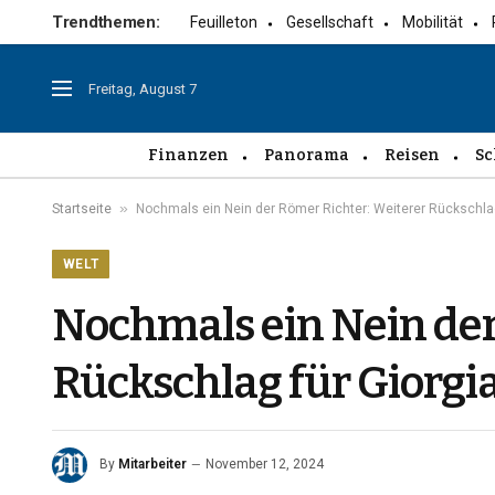
Trendthemen:
Feuilleton
Gesellschaft
Mobilität
Freitag, August 7
Finanzen
Panorama
Reisen
Sc
»
Startseite
Nochmals ein Nein der Römer Richter: Weiterer Rückschlag 
WELT
Nochmals ein Nein der
Rückschlag für Giorgi
By
Mitarbeiter
November 12, 2024