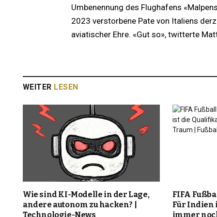
Umbenennung des Flughafens «Malpensa» 
2023 verstorbene Pate von Italiens der
aviatischer Ehre. «Gut so», twitterte Matt
WEITER
LESEN
Wie sind KI-Modelle in der Lage,
FIFA Fußba
andere autonom zu hacken? |
Für Indien i
Technologie-News
immer noch