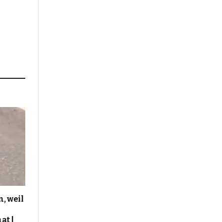
, weil
at |