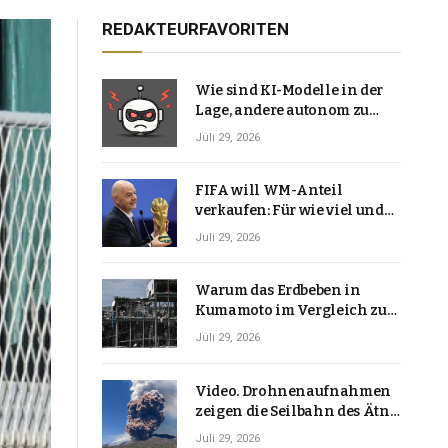
REDAKTEURFAVORITEN
Wie sind KI-Modelle in der
Lage, andere autonom zu
hacken? | Technologie-News
Juli 29, 2026
FIFA will WM-Anteil
verkaufen: Für wie viel und
warum macht Gianni
Juli 29, 2026
Infantino das?
Warum das Erdbeben in
Kumamoto im Vergleich zu
den meisten Erdbeben, die
Juli 29, 2026
Japan erschütterten,
ungewöhnlich ist
Video. Drohnenaufnahmen
zeigen die Seilbahn des Ätna
über einer Vulkanlandschaft
Juli 29, 2026