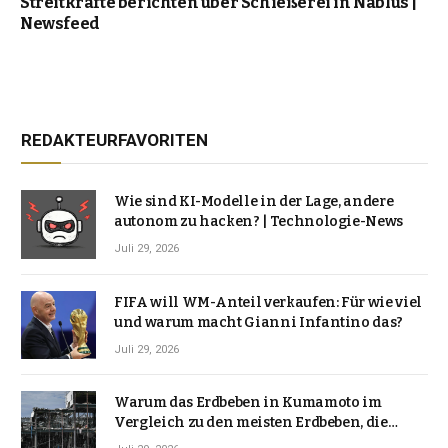
Streitkräfte berichten über Schießerei in Nablus |
Newsfeed
REDAKTEURFAVORITEN
Wie sind KI-Modelle in der Lage, andere
autonom zu hacken? | Technologie-News
Juli 29, 2026
FIFA will WM-Anteil verkaufen: Für wie viel
und warum macht Gianni Infantino das?
Juli 29, 2026
Warum das Erdbeben in Kumamoto im
Vergleich zu den meisten Erdbeben, die
Japan erschütterten, ungewöhnlich ist