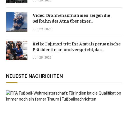
Juli 29, 2026
Video. Drohnenaufnahmen zeigen die
Seilbahn des Ätna über einer
Vulkanlandschaft
Juli 29, 2026
Keiko Fujimori tritt ihr Amt als peruanische
Präsidentin an und verspricht, das
Jahrzehnt der Instabilität zu beenden
Juli 28, 2026
NEUESTE NACHRICHTEN