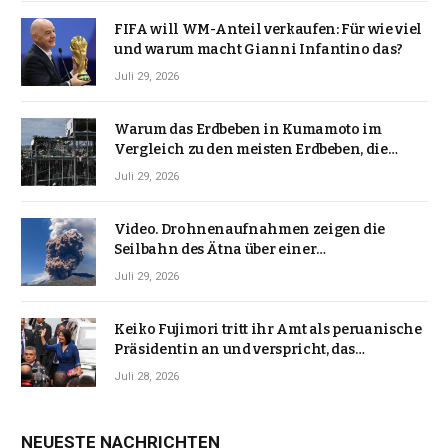
FIFA will WM-Anteil verkaufen: Für wie viel
und warum macht Gianni Infantino das?
Juli 29, 2026
Warum das Erdbeben in Kumamoto im
Vergleich zu den meisten Erdbeben, die
Japan erschütterten, ungewöhnlich ist
Juli 29, 2026
Video. Drohnenaufnahmen zeigen die
Seilbahn des Ätna über einer
Vulkanlandschaft
Juli 29, 2026
Keiko Fujimori tritt ihr Amt als peruanische
Präsidentin an und verspricht, das
Jahrzehnt der Instabilität zu beenden
Juli 28, 2026
NEUESTE NACHRICHTEN