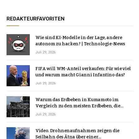
REDAKTEURFAVORITEN
Wie sind KI-Modelle in der Lage, andere
autonom zu hacken? | Technologie-News
Juli 29, 2026
FIFA will WM-Anteil verkaufen: Für wie viel
und warum macht Gianni Infantino das?
Juli 29, 2026
Warum das Erdbeben in Kumamoto im
Vergleich zu den meisten Erdbeben, die
Japan erschütterten, ungewöhnlich ist
Juli 29, 2026
Video. Drohnenaufnahmen zeigen die
Seilbahn des Ätna über einer