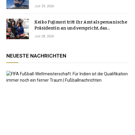
Vulkanlandschaft
Juli 29, 2026
Keiko Fujimori tritt ihr Amt als peruanische
Präsidentin an und verspricht, das
Jahrzehnt der Instabilität zu beenden
Juli 28, 2026
NEUESTE NACHRICHTEN