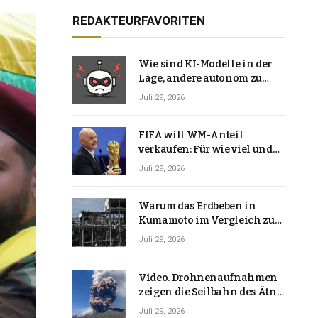
REDAKTEURFAVORITEN
Wie sind KI-Modelle in der
Lage, andere autonom zu
hacken? | Technologie-News
Juli 29, 2026
FIFA will WM-Anteil
verkaufen: Für wie viel und
warum macht Gianni
Juli 29, 2026
Infantino das?
Warum das Erdbeben in
Kumamoto im Vergleich zu
den meisten Erdbeben, die
Juli 29, 2026
Japan erschütterten,
ungewöhnlich ist
Video. Drohnenaufnahmen
zeigen die Seilbahn des Ätna
über einer Vulkanlandschaft
Juli 29, 2026