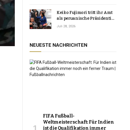
Keiko Fujimori tritt ihr Amt
als peruanische Präsidentin
an und verspricht, das
Juli 28, 2026
Jahrzehnt der Instabilität zu
beenden
NEUESTE NACHRICHTEN
FIFA Fußball-
Weltmeisterschaft: Für Indien
ist die Qualifikation immer