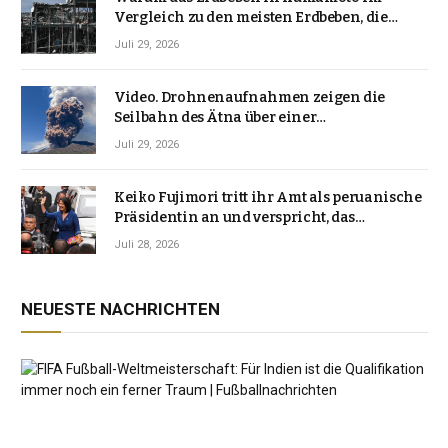
Vergleich zu den meisten Erdbeben, die
Japan erschütterten, ungewöhnlich ist
Juli 29, 2026
Video. Drohnenaufnahmen zeigen die
Seilbahn des Ätna über einer
Vulkanlandschaft
Juli 29, 2026
Keiko Fujimori tritt ihr Amt als peruanische
Präsidentin an und verspricht, das
Jahrzehnt der Instabilität zu beenden
Juli 28, 2026
NEUESTE NACHRICHTEN