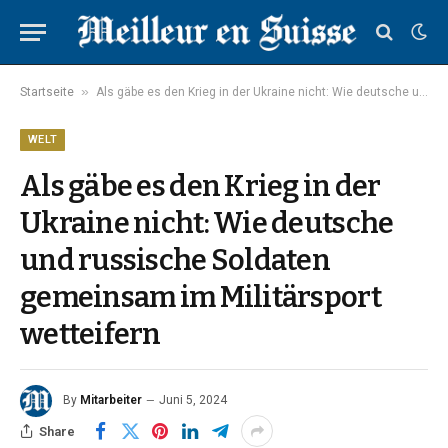
»
Startseite
Als gäbe es den Krieg in der Ukraine nicht: Wie deutsche und russische Soldaten gemeinsam im Militärsport wetteifern
WELT
Als gäbe es den Krieg in der
Ukraine nicht: Wie deutsche
und russische Soldaten
gemeinsam im Militärsport
wetteifern
By
Mitarbeiter
Juni 5, 2024
Share