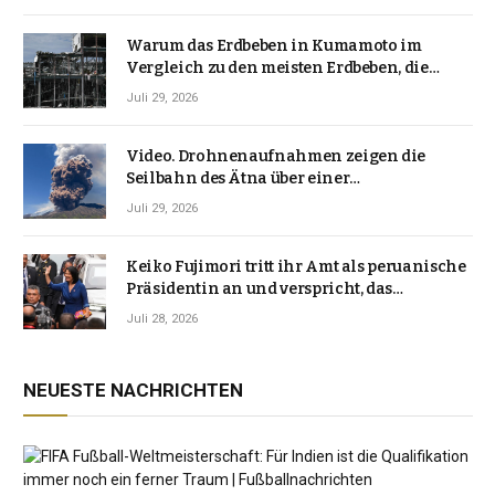
Warum das Erdbeben in Kumamoto im
Vergleich zu den meisten Erdbeben, die
Japan erschütterten, ungewöhnlich ist
Juli 29, 2026
Video. Drohnenaufnahmen zeigen die
Seilbahn des Ätna über einer
Vulkanlandschaft
Juli 29, 2026
Keiko Fujimori tritt ihr Amt als peruanische
Präsidentin an und verspricht, das
Jahrzehnt der Instabilität zu beenden
Juli 28, 2026
NEUESTE NACHRICHTEN