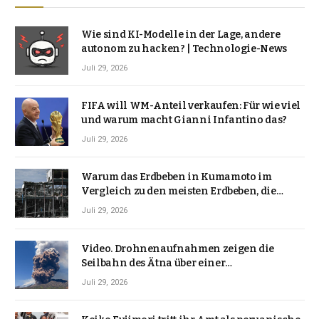
Wie sind KI-Modelle in der Lage, andere
autonom zu hacken? | Technologie-News
Juli 29, 2026
FIFA will WM-Anteil verkaufen: Für wie viel
und warum macht Gianni Infantino das?
Juli 29, 2026
Warum das Erdbeben in Kumamoto im
Vergleich zu den meisten Erdbeben, die
Japan erschütterten, ungewöhnlich ist
Juli 29, 2026
Video. Drohnenaufnahmen zeigen die
Seilbahn des Ätna über einer
Vulkanlandschaft
Juli 29, 2026