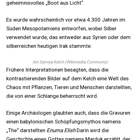
geheimnisvolles „Boot aus Licht“.
Es wurde wahrscheinlich vor etwa 4.300 Jahren im
Süden Mesopotamiens entworfen, wobei Silber
verwendet wurde, das entweder aus Syrien oder dem
silberreichen heutigen Irak stammte.
Ain Samiya Kelch
(
Wikimedia Commons
)
Frühere Interpretationen besagten, dass die
kontrastierenden Bilder auf dem Kelch eine Welt des
Chaos mit Pflanzen, Tieren und Menschen darstellten,
die von einer Schlange beherrscht wird.
Einige Archäologen glaubten auch, dass die Gravuren
einen babylonischen Schöpfungsmythos namens
„The“ darstellten
Enuma Elish
Darin wird die
Geschichte eines Gottes namens Marduk erzählt, der