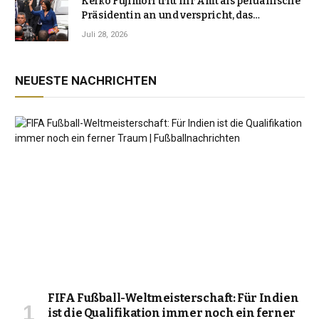
Keiko Fujimori tritt ihr Amt als peruanische
Präsidentin an und verspricht, das
Jahrzehnt der Instabilität zu beenden
Juli 28, 2026
NEUESTE NACHRICHTEN
FIFA Fußball-Weltmeisterschaft: Für Indien
ist die Qualifikation immer noch ein ferner