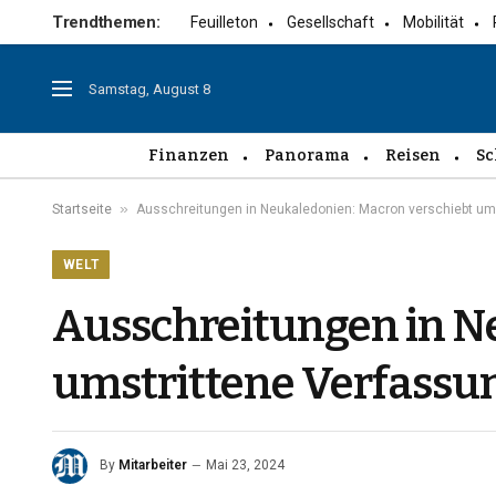
Trendthemen:
Feuilleton
Gesellschaft
Mobilität
Samstag, August 8
Finanzen
Panorama
Reisen
Sc
»
Startseite
Ausschreitungen in Neukaledonien: Macron verschiebt u
WELT
Ausschreitungen in N
umstrittene Verfass
By
Mitarbeiter
Mai 23, 2024