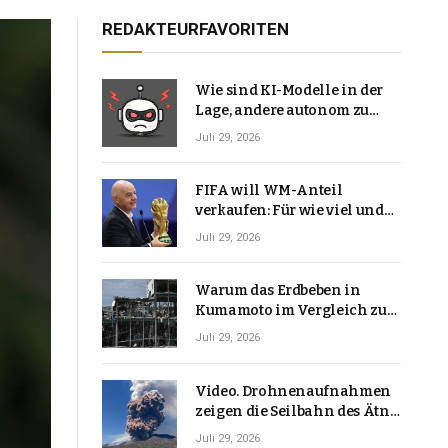
REDAKTEURFAVORITEN
Wie sind KI-Modelle in der
Lage, andere autonom zu
hacken? | Technologie-News
Juli 29, 2026
FIFA will WM-Anteil
verkaufen: Für wie viel und
warum macht Gianni
Juli 29, 2026
Infantino das?
Warum das Erdbeben in
Kumamoto im Vergleich zu
den meisten Erdbeben, die
Juli 29, 2026
Japan erschütterten,
ungewöhnlich ist
Video. Drohnenaufnahmen
zeigen die Seilbahn des Ätna
über einer Vulkanlandschaft
Juli 29, 2026