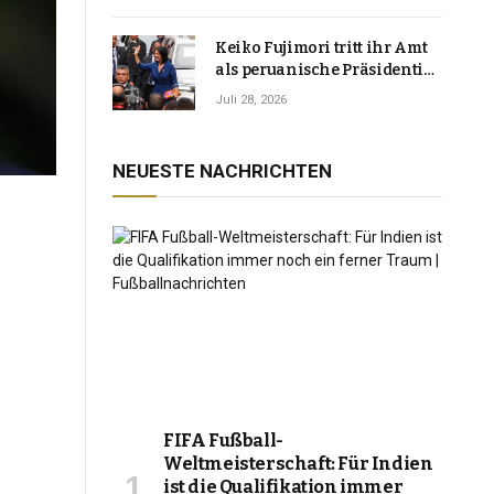
Keiko Fujimori tritt ihr Amt
als peruanische Präsidentin
an und verspricht, das
Juli 28, 2026
Jahrzehnt der Instabilität zu
beenden
NEUESTE NACHRICHTEN
FIFA Fußball-
Weltmeisterschaft: Für Indien
ist die Qualifikation immer