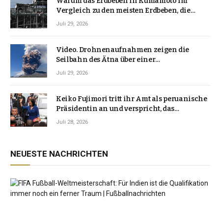
Warum das Erdbeben in Kumamoto im
Vergleich zu den meisten Erdbeben, die
Japan erschütterten, ungewöhnlich ist
Juli 29, 2026
Video. Drohnenaufnahmen zeigen die
Seilbahn des Ätna über einer
Vulkanlandschaft
Juli 29, 2026
Keiko Fujimori tritt ihr Amt als peruanische
Präsidentin an und verspricht, das
Jahrzehnt der Instabilität zu beenden
Juli 28, 2026
NEUESTE NACHRICHTEN