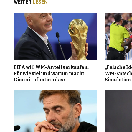
WEITER
LESEN
FIFA will WM-Anteil verkaufen:
„Falsche Ide
Für wie viel und warum macht
WM-Entsch
Gianni Infantino das?
Simulation