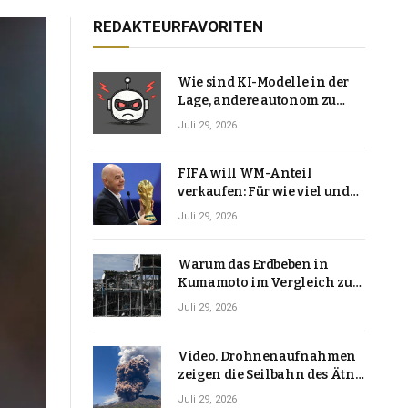
REDAKTEURFAVORITEN
Wie sind KI-Modelle in der
Lage, andere autonom zu
hacken? | Technologie-News
Juli 29, 2026
FIFA will WM-Anteil
verkaufen: Für wie viel und
warum macht Gianni
Juli 29, 2026
Infantino das?
Warum das Erdbeben in
Kumamoto im Vergleich zu
den meisten Erdbeben, die
Juli 29, 2026
Japan erschütterten,
ungewöhnlich ist
Video. Drohnenaufnahmen
zeigen die Seilbahn des Ätna
über einer Vulkanlandschaft
Juli 29, 2026