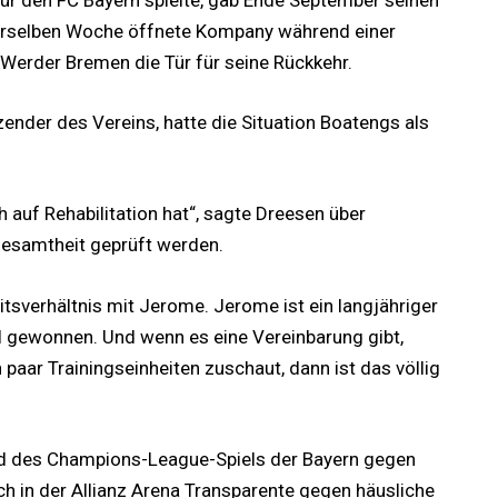
r den FC Bayern spielte, gab Ende September seinen
 derselben Woche öffnete Kompany während einer
Werder Bremen die Tür für seine Rückkehr.
ender des Vereins, hatte die Situation Boatengs als
 auf Rehabilitation hat“, sagte Dreesen über
 Gesamtheit geprüft werden.
itsverhältnis mit Jerome. Jerome ist ein langjähriger
tel gewonnen. Und wenn es eine Vereinbarung gibt,
ein paar Trainingseinheiten zuschaut, dann ist das völlig
end des Champions-League-Spiels der Bayern gegen
h in der Allianz Arena Transparente gegen häusliche