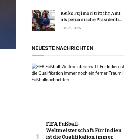
Keiko Fujimori tritt ihr Amt
als peruanische Präsidentin
an und verspricht, das
Juli 28, 2026
Jahrzehnt der Instabilität zu
beenden
NEUESTE NACHRICHTEN
FIFA Fußball-
Weltmeisterschaft: Für Indien
ist die Qualifikation immer