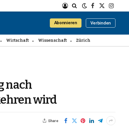
Facebook
X
Instagra
(Twitter)
Abonnieren
Verbinden
Wirtschaft
Wissenschaft
Zürich
g nach
kehren wird
Share