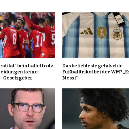
ntität“ beinhaltet trotz
Das beliebteste gefälschte
eidungen keine
Fußballtrikot bei der WM? „Es
 – Gesetzgeber
Messi“