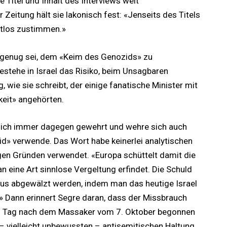
wie Titel und Inhalt des Interviews weit
Zeitung hält sie lakonisch fest: «Jenseits des Titels
tlos zustimmen.»
 genug sei, dem «Keim des Genozids» zu
bestehe in Israel das Risiko, beim Unsagbaren
wie sie schreibt, der einige fanatische Minister mit
keit» angehörten.
 sich immer dagegen gewehrt und wehre sich auch
id» verwende. Das Wort habe keinerlei analytischen
gen Gründen verwendet. «Europa schüttelt damit die
 eine Art sinnlose Vergeltung erfindet. Die Schuld
smus abgewälzt werden, indem man das heutige Israel
.» Dann erinnert Segre daran, dass der Missbrauch
n Tag nach dem Massaker vom 7. Oktober begonnen
– vielleicht unbewussten – antisemitischen Haltung.