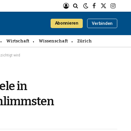
Facebook
X
Instagra
(Twitter)
Abonnieren
Verbinden
Wirtschaft
Wissenschaft
Zürich
zichtigt wird
ele in
chlimmsten