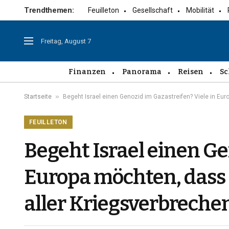
Trendthemen:
Feuilleton
Gesellschaft
Mobilität
Freitag, August 7
Finanzen
Panorama
Reisen
Sc
»
Startseite
Begeht Israel einen Genozid im Gazastreifen? Viele in Eur
FEUILLETON
Begeht Israel einen Ge
Europa möchten, dass 
aller Kriegsverbrechen