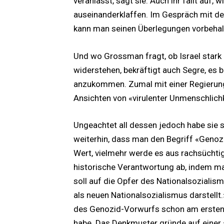
veranlasst, sagt sie. Auch ihr fällt auf, 
auseinanderklaffen. Im Gespräch mit der 
kann man seinen Überlegungen vorbehal
Und wo Grossman fragt, ob Israel stark
widerstehen, bekräftigt auch Segre, es 
anzukommen. Zumal mit einer Regierung, 
Ansichten von «virulenter Unmenschlich
Ungeachtet all dessen jedoch habe sie
weiterhin, dass man den Begriff «Genoz
Wert, vielmehr werde es aus rachsüchti
historische Verantwortung ab, indem man
soll auf die Opfer des Nationalsoziali
als neuen Nationalsozialismus darstellt
des Genozid-Vorwurfs schon am erste
habe. Das Denkmuster gründe auf einer 