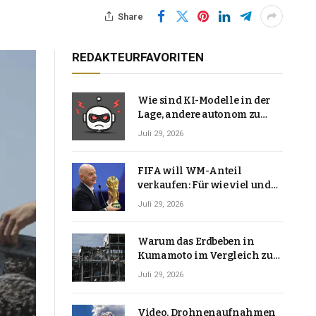
Share
REDAKTEURFAVORITEN
Wie sind KI-Modelle in der
Lage, andere autonom zu
hacken? | Technologie-News
Juli 29, 2026
FIFA will WM-Anteil
verkaufen: Für wie viel und
warum macht Gianni
Juli 29, 2026
Infantino das?
Warum das Erdbeben in
Kumamoto im Vergleich zu
den meisten Erdbeben, die
Juli 29, 2026
Japan erschütterten,
ungewöhnlich ist
Video. Drohnenaufnahmen