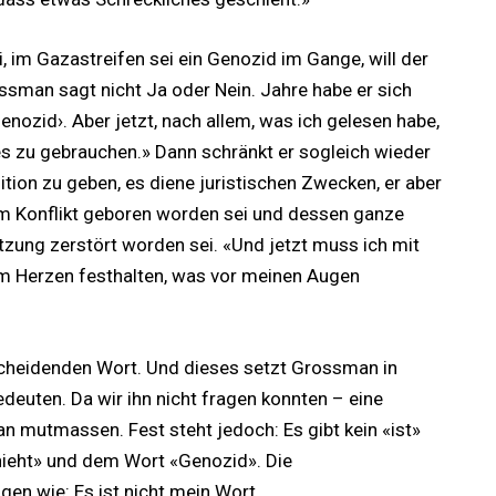
, im Gazastreifen sei ein Genozid im Gange, will der
ssman sagt nicht Ja oder Nein. Jahre habe er sich
nozid›. Aber jetzt, nach allem, was ich gelesen habe,
es zu gebrauchen.» Dann schränkt er sogleich wieder
nition zu geben, es diene juristischen Zwecken, er aber
em Konflikt geboren worden sei und dessen ganze
tzung zerstört worden sei. «Und jetzt muss ich mit
Herzen festhalten, was vor meinen Augen
scheidenden Wort. Und dieses setzt Grossman in
euten. Da wir ihn nicht fragen konnten – eine
n mutmassen. Fest steht jedoch: Es gibt kein «ist»
ieht» und dem Wort «Genozid». Die
en wie: Es ist nicht mein Wort.