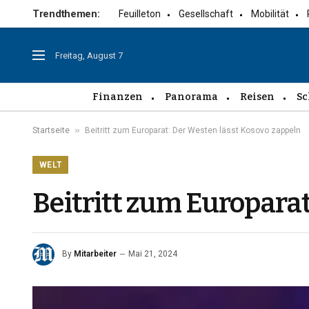
Trendthemen:
Feuilleton
Gesellschaft
Mobilität
Freitag, August 7
Finanzen
Panorama
Reisen
Sc
»
Startseite
Beitritt zum Europarat: Der Westen lässt Kosovo zappeln
WELT
Beitritt zum Europarat
By
Mitarbeiter
Mai 21, 2024