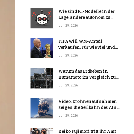
Wie sind KI-Modelle in der
Lage, andere autonom zu
hacken? | Technologie-News
Juli 29, 2026
FIFA will WM-Anteil
verkaufen: Für wie viel und
warum macht Gianni
Juli 29, 2026
Infantino das?
Warum das Erdbeben in
Kumamoto im Vergleich zu
den meisten Erdbeben, die
Juli 29, 2026
Japan erschütterten,
ungewöhnlich ist
Video. Drohnenaufnahmen
zeigen die Seilbahn des Ätna
über einer Vulkanlandschaft
Juli 29, 2026
Keiko Fujimori tritt ihr Amt