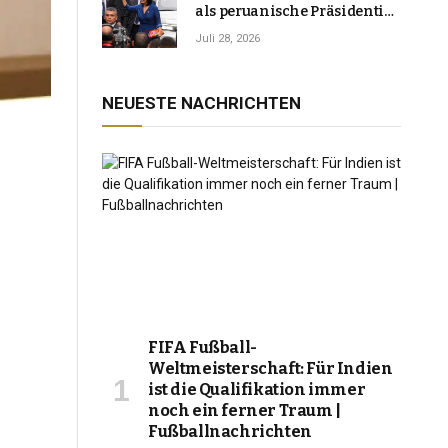
als peruanische Präsidentin
an und verspricht, das
Juli 28, 2026
Jahrzehnt der Instabilität zu
beenden
NEUESTE NACHRICHTEN
FIFA Fußball-
Weltmeisterschaft: Für Indien
ist die Qualifikation immer
noch ein ferner Traum |
Fußballnachrichten