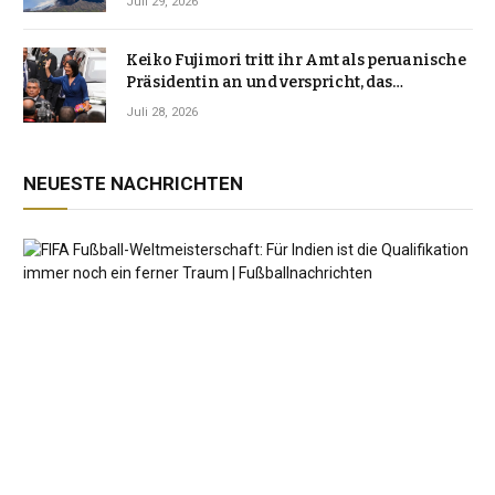
Juli 29, 2026
Keiko Fujimori tritt ihr Amt als peruanische
Präsidentin an und verspricht, das
Jahrzehnt der Instabilität zu beenden
Juli 28, 2026
NEUESTE NACHRICHTEN