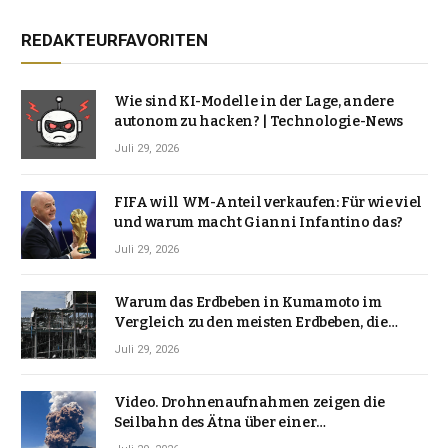
REDAKTEURFAVORITEN
Wie sind KI-Modelle in der Lage, andere
autonom zu hacken? | Technologie-News
Juli 29, 2026
FIFA will WM-Anteil verkaufen: Für wie viel
und warum macht Gianni Infantino das?
Juli 29, 2026
Warum das Erdbeben in Kumamoto im
Vergleich zu den meisten Erdbeben, die
Japan erschütterten, ungewöhnlich ist
Juli 29, 2026
Video. Drohnenaufnahmen zeigen die
Seilbahn des Ätna über einer
Vulkanlandschaft