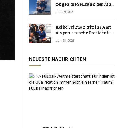
zeigen die Seilbahn des Ätna
über einer Vulkanlandschaft
Juli 29, 2026
Keiko Fujimori tritt ihr Amt
als peruanische Präsidentin
an und verspricht, das
Juli 28, 2026
Jahrzehnt der Instabilität zu
beenden
NEUESTE NACHRICHTEN