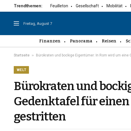
Trendthemen:
Feuilleton
Gesellschaft
Mobilität
Freitag, August 7
Finanzen
Panorama
Reisen
Sc
»
Startseite
Bürokraten und bockige Eigentümer: In Rom wird um eine G
WELT
Bürokraten und bocki
Gedenktafel für einen
gestritten