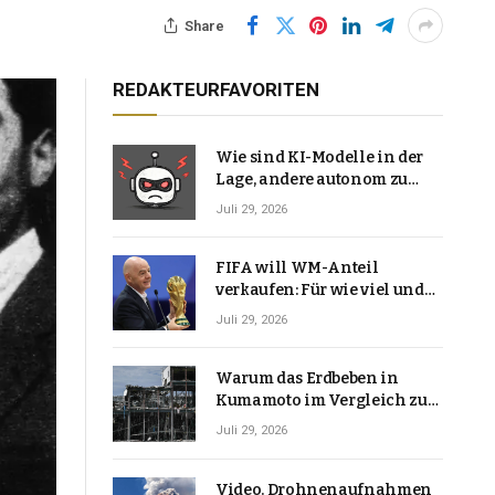
Share
REDAKTEURFAVORITEN
Wie sind KI-Modelle in der
Lage, andere autonom zu
hacken? | Technologie-News
Juli 29, 2026
FIFA will WM-Anteil
verkaufen: Für wie viel und
warum macht Gianni
Juli 29, 2026
Infantino das?
Warum das Erdbeben in
Kumamoto im Vergleich zu
den meisten Erdbeben, die
Juli 29, 2026
Japan erschütterten,
ungewöhnlich ist
Video. Drohnenaufnahmen