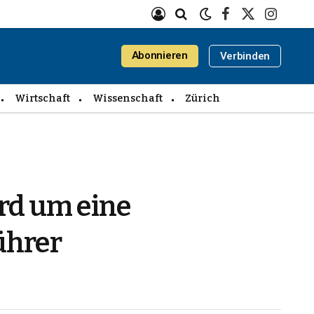
Facebook
X
Instagra
(Twitter)
Abonnieren
Verbinden
Wirtschaft
Wissenschaft
Zürich
rd um eine
ührer