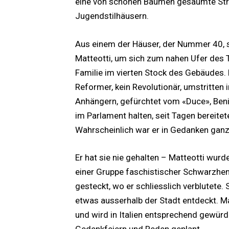
eine von schönen Bäumen gesäumte Str
Jugendstilhäusern.
Aus einem der Häuser, der Nummer 40, 
Matteotti, um sich zum nahen Ufer des 
Familie im vierten Stock des Gebäudes. E
Reformer, kein Revolutionär, umstritten i
Anhängern, gefürchtet vom «Duce», Benit
im Parlament halten, seit Tagen bereitete
Wahrscheinlich war er in Gedanken ganz 
Er hat sie nie gehalten – Matteotti wur
einer Gruppe faschistischer Schwarzhem
gesteckt, wo er schliesslich verblutete
etwas ausserhalb der Stadt entdeckt. Mat
und wird in Italien entsprechend gewür
Gedenkfeiern und Reden geplant.