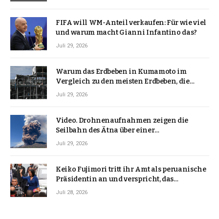
FIFA will WM-Anteil verkaufen: Für wie viel
und warum macht Gianni Infantino das?
Juli 29, 2026
Warum das Erdbeben in Kumamoto im
Vergleich zu den meisten Erdbeben, die
Japan erschütterten, ungewöhnlich ist
Juli 29, 2026
Video. Drohnenaufnahmen zeigen die
Seilbahn des Ätna über einer
Vulkanlandschaft
Juli 29, 2026
Keiko Fujimori tritt ihr Amt als peruanische
Präsidentin an und verspricht, das
Jahrzehnt der Instabilität zu beenden
Juli 28, 2026