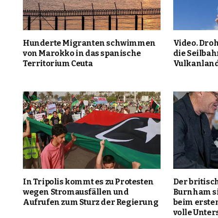
Hunderte Migranten schwimmen
Video. Dr
von Marokko in das spanische
die Seilbah
Territorium Ceuta
Vulkanland
In Tripolis kommt es zu Protesten
Der britis
wegen Stromausfällen und
Burnham si
Aufrufen zum Sturz der Regierung
beim ersten
volle Unter