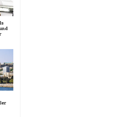
ls
 und
r
ler