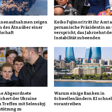
ohnenaufnahmen zeigen
Keiko Fujimori tritt ihr Amt a
n des Ätna über einer
peruanische Präsidentin an
schaft
verspricht, das Jahrzehnt de
Instabilität zu beenden
che Abgeordnete
Warum einige Banken in
chert der Ukraine
Schwellenländern KI schnel
 Treffen mit Selenskyj
vorantreiben
stützung zu