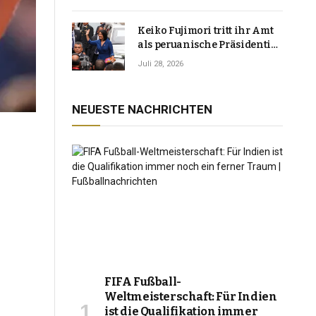
Keiko Fujimori tritt ihr Amt
als peruanische Präsidentin
an und verspricht, das
Juli 28, 2026
Jahrzehnt der Instabilität zu
beenden
NEUESTE NACHRICHTEN
FIFA Fußball-
Weltmeisterschaft: Für Indien
ist die Qualifikation immer