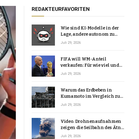
REDAKTEURFAVORITEN
Wie sind KI-Modelle in der
Lage, andere autonom zu
hacken? | Technologie-News
Juli 29, 2026
FIFA will WM-Anteil
verkaufen: Für wie viel und
warum macht Gianni
Juli 29, 2026
Infantino das?
Warum das Erdbeben in
Kumamoto im Vergleich zu
den meisten Erdbeben, die
Juli 29, 2026
Japan erschütterten,
ungewöhnlich ist
Video. Drohnenaufnahmen
zeigen die Seilbahn des Ätna
über einer Vulkanlandschaft
Juli 29, 2026