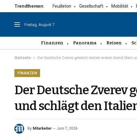
Trendthemen:
Feuilleton
Gesellschaft
Mobilität
Freitag, August 7
Finanzen
Panorama
Reisen
Sc
»
Startseite
Der Deutsche Zverev gewinnt seinen ersten Grand Slam und
FINANZEN
Der Deutsche Zverev 
und schlägt den Italie
By
Mitarbeiter
Juni 7, 2026