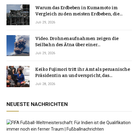
Warum das Erdbeben in Kumamoto im
Vergleich zu den meisten Erdbeben, die
Japan erschütterten, ungewöhnlich ist
Juli 29, 2026
Video. Drohnenaufnahmen zeigen die
Seilbahn des Ätna über einer
Vulkanlandschaft
Juli 29, 2026
Keiko Fujimori tritt ihr Amt als peruanische
Präsidentin an und verspricht, das
Jahrzehnt der Instabilität zu beenden
Juli 28, 2026
NEUESTE NACHRICHTEN