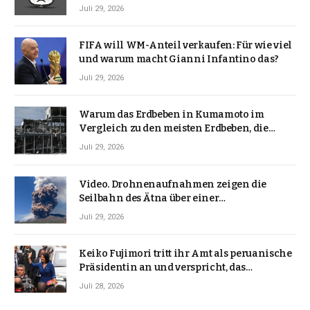
Juli 29, 2026
FIFA will WM-Anteil verkaufen: Für wie viel
und warum macht Gianni Infantino das?
Juli 29, 2026
Warum das Erdbeben in Kumamoto im
Vergleich zu den meisten Erdbeben, die
Japan erschütterten, ungewöhnlich ist
Juli 29, 2026
Video. Drohnenaufnahmen zeigen die
Seilbahn des Ätna über einer
Vulkanlandschaft
Juli 29, 2026
Keiko Fujimori tritt ihr Amt als peruanische
Präsidentin an und verspricht, das
Jahrzehnt der Instabilität zu beenden
Juli 28, 2026