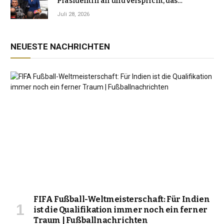
Präsidentin an und verspricht, das
Jahrzehnt der Instabilität zu beenden
Juli 28, 2026
NEUESTE NACHRICHTEN
FIFA Fußball-Weltmeisterschaft: Für Indien
ist die Qualifikation immer noch ein ferner
Traum | Fußballnachrichten