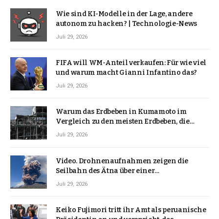
Wie sind KI-Modelle in der Lage, andere
autonom zu hacken? | Technologie-News
Juli 29, 2026
FIFA will WM-Anteil verkaufen: Für wie viel
und warum macht Gianni Infantino das?
Juli 29, 2026
Warum das Erdbeben in Kumamoto im
Vergleich zu den meisten Erdbeben, die
Japan erschütterten, ungewöhnlich ist
Juli 29, 2026
Video. Drohnenaufnahmen zeigen die
Seilbahn des Ätna über einer
Vulkanlandschaft
Juli 29, 2026
Keiko Fujimori tritt ihr Amt als peruanische