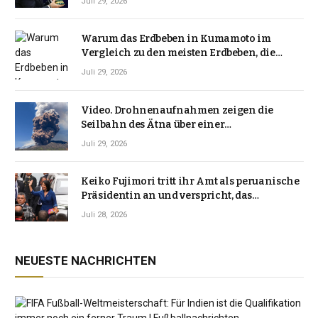
Juli 29, 2026
Warum das Erdbeben in Kumamoto im
Vergleich zu den meisten Erdbeben, die
Japan erschütterten, ungewöhnlich ist
Juli 29, 2026
Video. Drohnenaufnahmen zeigen die
Seilbahn des Ätna über einer
Vulkanlandschaft
Juli 29, 2026
Keiko Fujimori tritt ihr Amt als peruanische
Präsidentin an und verspricht, das
Jahrzehnt der Instabilität zu beenden
Juli 28, 2026
NEUESTE NACHRICHTEN