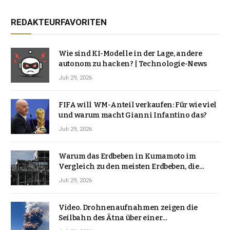
REDAKTEURFAVORITEN
Wie sind KI-Modelle in der Lage, andere
autonom zu hacken? | Technologie-News
Juli 29, 2026
FIFA will WM-Anteil verkaufen: Für wie viel
und warum macht Gianni Infantino das?
Juli 29, 2026
Warum das Erdbeben in Kumamoto im
Vergleich zu den meisten Erdbeben, die
Japan erschütterten, ungewöhnlich ist
Juli 29, 2026
Video. Drohnenaufnahmen zeigen die
Seilbahn des Ätna über einer
Vulkanlandschaft