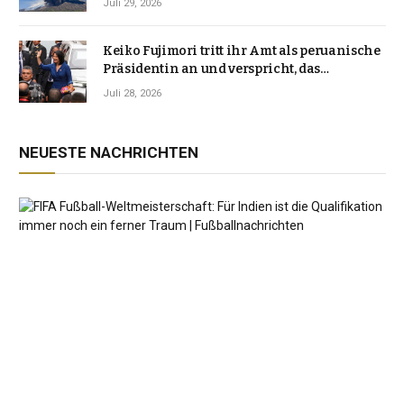
Juli 29, 2026
Keiko Fujimori tritt ihr Amt als peruanische
Präsidentin an und verspricht, das
Jahrzehnt der Instabilität zu beenden
Juli 28, 2026
NEUESTE NACHRICHTEN