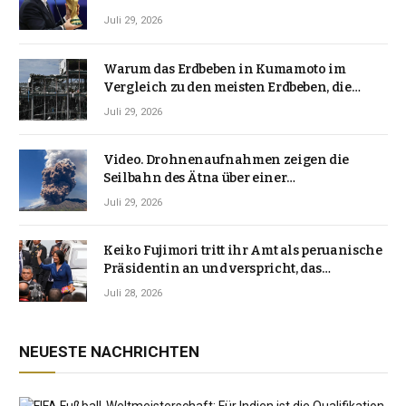
Juli 29, 2026
Warum das Erdbeben in Kumamoto im
Vergleich zu den meisten Erdbeben, die
Japan erschütterten, ungewöhnlich ist
Juli 29, 2026
Video. Drohnenaufnahmen zeigen die
Seilbahn des Ätna über einer
Vulkanlandschaft
Juli 29, 2026
Keiko Fujimori tritt ihr Amt als peruanische
Präsidentin an und verspricht, das
Jahrzehnt der Instabilität zu beenden
Juli 28, 2026
NEUESTE NACHRICHTEN