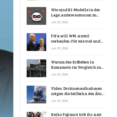
Wie sind KI-Modelle in der
Lage, andere autonom zu
hacken? | Technologie-News
Juli 29, 2026
FIFA will WM-Anteil
verkaufen: Für wie viel und
warum macht Gianni
Juli 29, 2026
Infantino das?
Warum das Erdbeben in
Kumamoto im Vergleich zu
den meisten Erdbeben, die
Juli 29, 2026
Japan erschütterten,
ungewöhnlich ist
Video. Drohnenaufnahmen
zeigen die Seilbahn des Ätna
über einer Vulkanlandschaft
Juli 29, 2026
Keiko Fujimori tritt ihr Amt