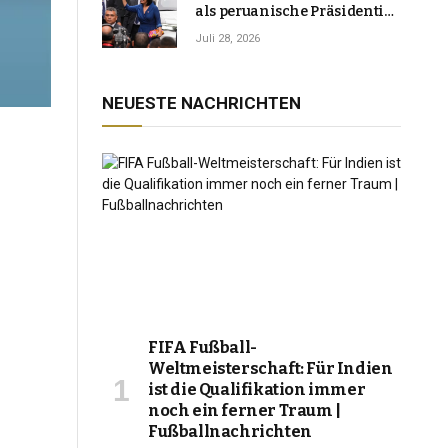
als peruanische Präsidentin
an und verspricht, das
Juli 28, 2026
Jahrzehnt der Instabilität zu
beenden
NEUESTE NACHRICHTEN
FIFA Fußball-
Weltmeisterschaft: Für Indien
ist die Qualifikation immer
noch ein ferner Traum |
Fußballnachrichten