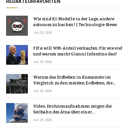
REDAKTEURFAVORITEN
Wie sind KI-Modelle in der Lage, andere
autonom zu hacken? | Technologie-News
Juli 29, 2026
FIFA will WM-Anteil verkaufen: Für wie viel
und warum macht Gianni Infantino das?
Juli 29, 2026
Warum das Erdbeben in Kumamoto im
Vergleich zu den meisten Erdbeben, die
Japan erschütterten, ungewöhnlich ist
Juli 29, 2026
Video. Drohnenaufnahmen zeigen die
Seilbahn des Ätna über einer
Vulkanlandschaft
Juli 29, 2026