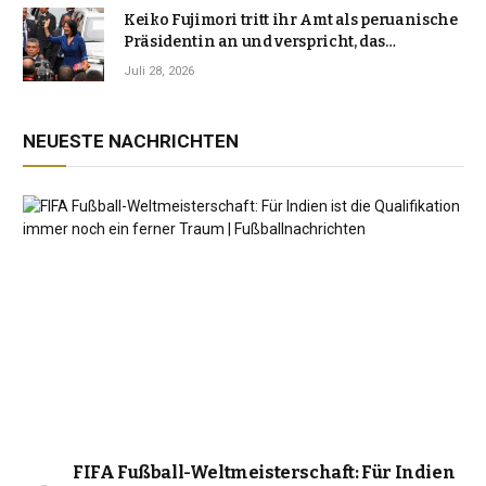
Keiko Fujimori tritt ihr Amt als peruanische
Präsidentin an und verspricht, das
Jahrzehnt der Instabilität zu beenden
Juli 28, 2026
NEUESTE NACHRICHTEN
FIFA Fußball-Weltmeisterschaft: Für Indien