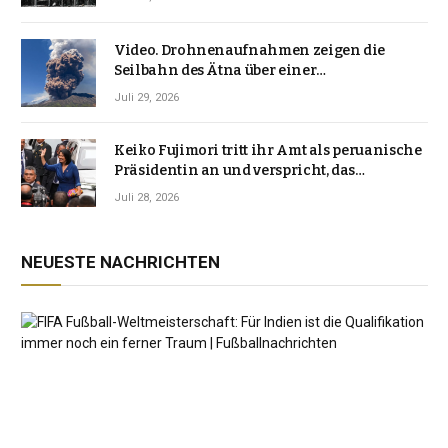
Video. Drohnenaufnahmen zeigen die
Seilbahn des Ätna über einer
Vulkanlandschaft
Juli 29, 2026
Keiko Fujimori tritt ihr Amt als peruanische
Präsidentin an und verspricht, das
Jahrzehnt der Instabilität zu beenden
Juli 28, 2026
NEUESTE NACHRICHTEN