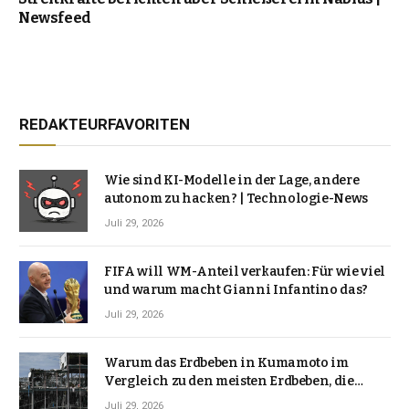
Newsfeed
REDAKTEURFAVORITEN
Wie sind KI-Modelle in der Lage, andere
autonom zu hacken? | Technologie-News
Juli 29, 2026
FIFA will WM-Anteil verkaufen: Für wie viel
und warum macht Gianni Infantino das?
Juli 29, 2026
Warum das Erdbeben in Kumamoto im
Vergleich zu den meisten Erdbeben, die
Japan erschütterten, ungewöhnlich ist
Juli 29, 2026