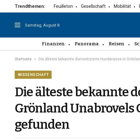
Trendthemen:
Feuilleton
Gesellschaft
Mobilität
Samstag, August 8
Finanzen
Panorama
Reisen
Sc
»
Startseite
Die älteste bekannte domestizierte Hunderasse in Grönl
WISSENSCHAFT
Die älteste bekannte 
Grönland Unabrovels 
gefunden