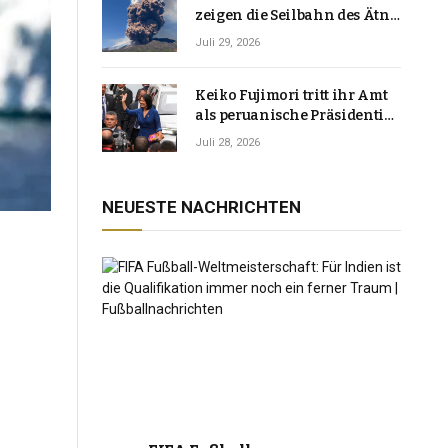
zeigen die Seilbahn des Ätna
über einer Vulkanlandschaft
Juli 29, 2026
Keiko Fujimori tritt ihr Amt
als peruanische Präsidentin
an und verspricht, das
Juli 28, 2026
Jahrzehnt der Instabilität zu
beenden
NEUESTE NACHRICHTEN