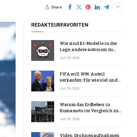
Share
REDAKTEURFAVORITEN
Wie sind KI-Modelle in der
Lage, andere autonom zu
hacken? | Technologie-News
Juli 29, 2026
FIFA will WM-Anteil
verkaufen: Für wie viel und
warum macht Gianni
Juli 29, 2026
Infantino das?
Warum das Erdbeben in
Kumamoto im Vergleich zu
den meisten Erdbeben, die
Juli 29, 2026
Japan erschütterten,
ungewöhnlich ist
Video. Drohnenaufnahmen