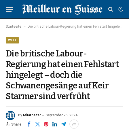
»
Startseite
Die britische Labour-Regierung hat einen Fehlstart hingelegt – doch die Schwanengesänge auf Keir Starmer sind verfrüht
WELT
Die britische Labour-
Regierung hat einen Fehlstart
hingelegt – doch die
Schwanengesänge auf Keir
Starmer sind verfrüht
By
Mitarbeiter
September 25, 2024
Share