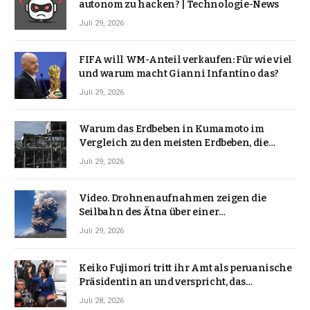
autonom zu hacken? | Technologie-News
Juli 29, 2026
FIFA will WM-Anteil verkaufen: Für wie viel
und warum macht Gianni Infantino das?
Juli 29, 2026
Warum das Erdbeben in Kumamoto im
Vergleich zu den meisten Erdbeben, die
Japan erschütterten, ungewöhnlich ist
Juli 29, 2026
Video. Drohnenaufnahmen zeigen die
Seilbahn des Ätna über einer
Vulkanlandschaft
Juli 29, 2026
Keiko Fujimori tritt ihr Amt als peruanische
Präsidentin an und verspricht, das
Jahrzehnt der Instabilität zu beenden
Juli 28, 2026