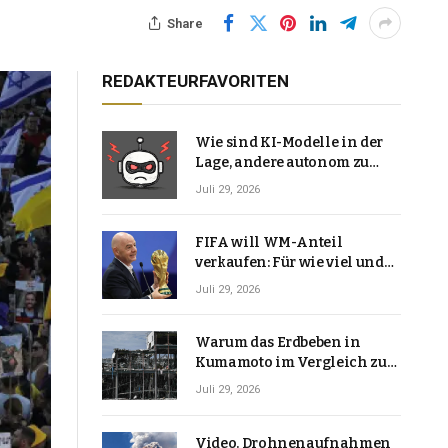
Share
REDAKTEURFAVORITEN
Wie sind KI-Modelle in der
Lage, andere autonom zu
hacken? | Technologie-News
Juli 29, 2026
FIFA will WM-Anteil
verkaufen: Für wie viel und
warum macht Gianni
Juli 29, 2026
Infantino das?
Warum das Erdbeben in
Kumamoto im Vergleich zu
den meisten Erdbeben, die
Juli 29, 2026
Japan erschütterten,
ungewöhnlich ist
Video. Drohnenaufnahmen