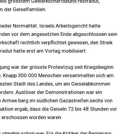
sraels grösstem Gewerkschaftsbund Histradut,
der Geiselfamilien.
der Normalität. Israels Arbeitsgericht hatte
Stunden vor dem angesetzten Ende abgeschlossen sein
schaft rechtlich verpflichtet gewesen, den Streik
radut hatte erst am Vortag mobilisiert.
ung war der grösste Protestzug seit Kriegsbeginn
en: Knapp 300 000 Menschen versammelten sich am
össten Stadt des Landes, um ein Geiselabkommen
fordern. Auslöser der Demonstrationen war ein
 Armee barg im südlichen Gazastreifen sechs von
ktion ergab, dass die Geiseln 72 bis 48 Stunden vor
e erschossen worden waren.
s ohnehin schon war. Für die Kritiker der Regierung