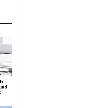
ls
 und
r