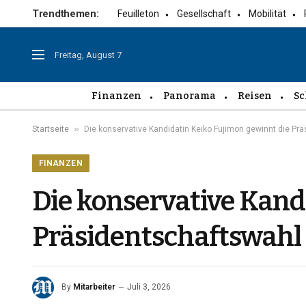
Trendthemen:
Feuilleton
Gesellschaft
Mobilität
Freitag, August 7
Finanzen
Panorama
Reisen
Sc
»
Startseite
Die konservative Kandidatin Keiko Fujimori gewinnt die Prä
FINANZEN
Die konservative Kand
Präsidentschaftswahl 
By
Mitarbeiter
Juli 3, 2026