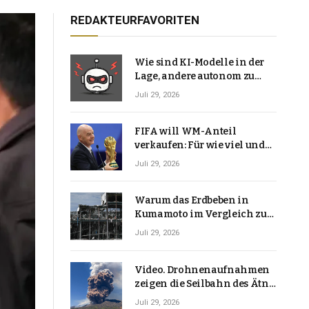
REDAKTEURFAVORITEN
Wie sind KI-Modelle in der
Lage, andere autonom zu
hacken? | Technologie-News
Juli 29, 2026
FIFA will WM-Anteil
verkaufen: Für wie viel und
warum macht Gianni
Juli 29, 2026
Infantino das?
Warum das Erdbeben in
Kumamoto im Vergleich zu
den meisten Erdbeben, die
Juli 29, 2026
Japan erschütterten,
ungewöhnlich ist
Video. Drohnenaufnahmen
zeigen die Seilbahn des Ätna
über einer Vulkanlandschaft
Juli 29, 2026