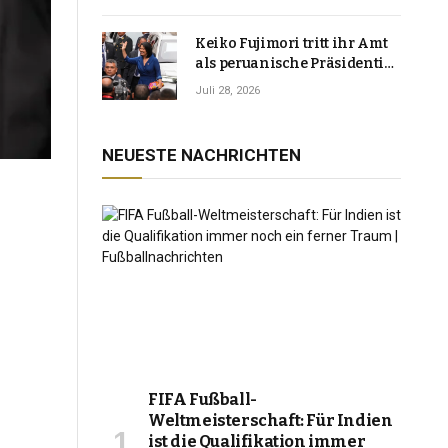
Keiko Fujimori tritt ihr Amt
als peruanische Präsidentin
an und verspricht, das
Juli 28, 2026
Jahrzehnt der Instabilität zu
beenden
NEUESTE NACHRICHTEN
FIFA Fußball-
Weltmeisterschaft: Für Indien
ist die Qualifikation immer