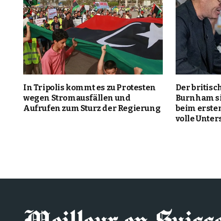
In Tripolis kommt es zu Protesten
Der britis
wegen Stromausfällen und
Burnham si
Aufrufen zum Sturz der Regierung
beim ersten
volle Unter