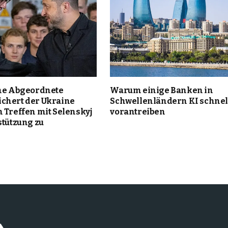
che Abgeordnete
Warum einige Banken in
chert der Ukraine
Schwellenländern KI schnel
 Treffen mit Selenskyj
vorantreiben
stützung zu