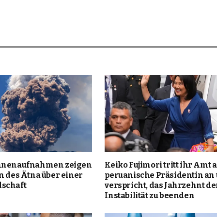
ohnenaufnahmen zeigen
Keiko Fujimori tritt ihr Amt a
n des Ätna über einer
peruanische Präsidentin an
schaft
verspricht, das Jahrzehnt de
Instabilität zu beenden