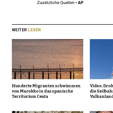
Zusätzliche Quellen
• AP
WEITER
LESEN
Hunderte Migranten schwimmen
Video. Dr
von Marokko in das spanische
die Seilbah
Territorium Ceuta
Vulkanland