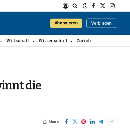
Facebook
X
Instagra
(Twitter)
Abonnieren
Verbinden
Wirtschaft
Wissenschaft
Zürich
innt die
Share