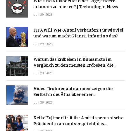
Wie sind KI-Modelle in der Lage, andere
autonom zu hacken? | Technologie-News
Juli 29, 2026
FIFA will WM-Anteil verkaufen: Für wie viel
und warum macht Gianni Infantino das?
Juli 29, 2026
Warum das Erdbeben in Kumamoto im
Vergleich zu den meisten Erdbeben, die
Japan erschütterten, ungewöhnlich ist
Juli 29, 2026
Video. Drohnenaufnahmen zeigen die
Seilbahn des Ätna über einer
Vulkanlandschaft
Juli 29, 2026
Keiko Fujimori tritt ihr Amt als peruanische
Präsidentin an und verspricht, das
Jahrzehnt der Instabilität zu beenden