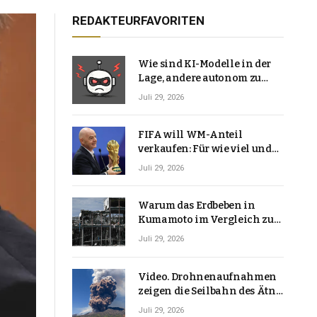
REDAKTEURFAVORITEN
Wie sind KI-Modelle in der
Lage, andere autonom zu
hacken? | Technologie-News
Juli 29, 2026
FIFA will WM-Anteil
verkaufen: Für wie viel und
warum macht Gianni
Juli 29, 2026
Infantino das?
Warum das Erdbeben in
Kumamoto im Vergleich zu
den meisten Erdbeben, die
Juli 29, 2026
Japan erschütterten,
ungewöhnlich ist
Video. Drohnenaufnahmen
zeigen die Seilbahn des Ätna
über einer Vulkanlandschaft
Juli 29, 2026