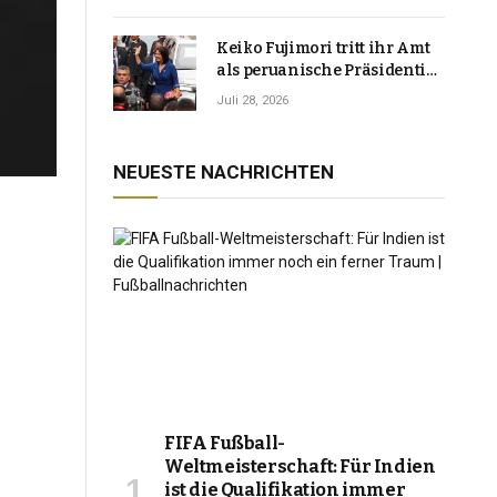
Keiko Fujimori tritt ihr Amt
als peruanische Präsidentin
an und verspricht, das
Juli 28, 2026
Jahrzehnt der Instabilität zu
beenden
NEUESTE NACHRICHTEN
FIFA Fußball-
Weltmeisterschaft: Für Indien
ist die Qualifikation immer