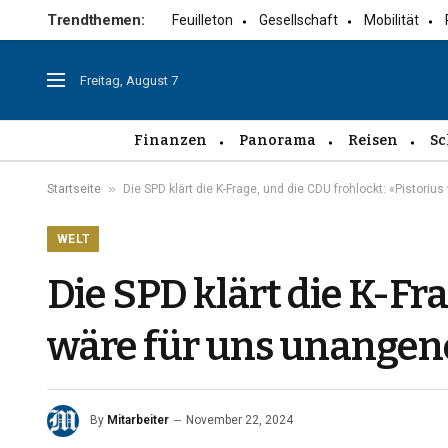
Trendthemen:
Feuilleton
Gesellschaft
Mobilität
Freitag, August 7
Finanzen
Panorama
Reisen
Sc
»
Startseite
Die SPD klärt die K-Frage, und die CDU frohlockt: «Pistor
WELT
Die SPD klärt die K-Fra
wäre für uns unange
By
Mitarbeiter
November 22, 2024