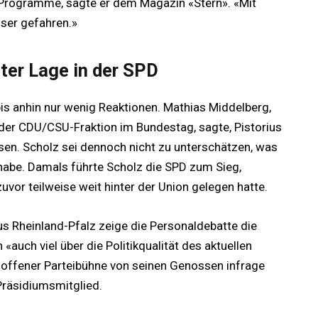
Programme, sagte er dem Magazin «Stern». «Mit
sser gefahren.»
ter Lage in der SPD
bis anhin nur wenig Reaktionen. Mathias Middelberg,
 der CDU/CSU-Fraktion im Bundestag, sagte, Pistorius
en. Scholz sei dennoch nicht zu unterschätzen, was
habe. Damals führte Scholz die SPD zum Sieg,
vor teilweise weit hinter der Union gelegen hatte.
aus Rheinland-Pfalz zeige die Personaldebatte die
«auch viel über die Politikqualität des aktuellen
 offener Parteibühne von seinen Genossen infrage
Präsidiumsmitglied.