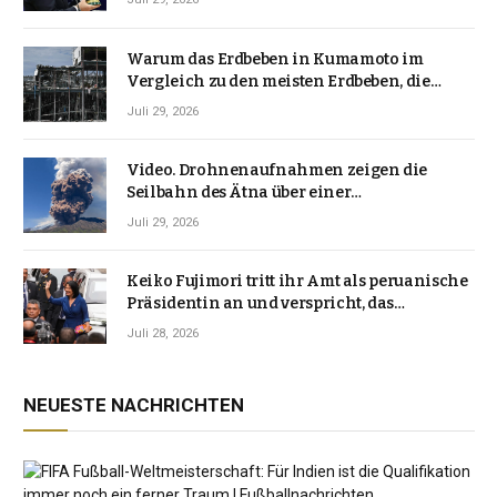
Warum das Erdbeben in Kumamoto im
Vergleich zu den meisten Erdbeben, die
Japan erschütterten, ungewöhnlich ist
Juli 29, 2026
Video. Drohnenaufnahmen zeigen die
Seilbahn des Ätna über einer
Vulkanlandschaft
Juli 29, 2026
Keiko Fujimori tritt ihr Amt als peruanische
Präsidentin an und verspricht, das
Jahrzehnt der Instabilität zu beenden
Juli 28, 2026
NEUESTE NACHRICHTEN