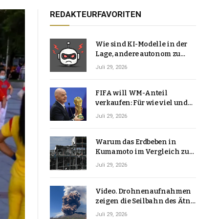
REDAKTEURFAVORITEN
Wie sind KI-Modelle in der
Lage, andere autonom zu
hacken? | Technologie-News
Juli 29, 2026
FIFA will WM-Anteil
verkaufen: Für wie viel und
warum macht Gianni
Juli 29, 2026
Infantino das?
Warum das Erdbeben in
Kumamoto im Vergleich zu
den meisten Erdbeben, die
Juli 29, 2026
Japan erschütterten,
ungewöhnlich ist
Video. Drohnenaufnahmen
zeigen die Seilbahn des Ätna
über einer Vulkanlandschaft
Juli 29, 2026