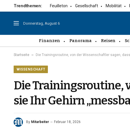
Trendthemen:
Feuilleton
Gesellschaft
Mobilität
Donnerstag, August 6
Finanzen
Panorama
Reisen
Sc
»
Startseite
Die Trainingsroutine, von der Wissenschaftler sagen, das
WISSENSCHAFT
Die Trainingsroutine, 
sie Ihr Gehirn „messb
By
Mitarbeiter
Februar 18, 2026