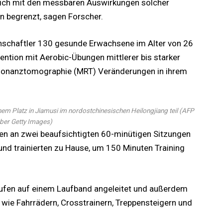
e sich mit den messbaren Auswirkungen solcher
n begrenzt, sagen Forscher.
nschaftler 130 gesunde Erwachsene im Alter von 26
ention mit Aerobic-Übungen mittlerer bis starker
esonanztomographie (MRT) Veränderungen in ihrem
m Platz in Jiamusi im nordostchinesischen Heilongjiang teil
(
AFP
ber Getty Images
)
n an zwei beaufsichtigten 60-minütigen Sitzungen
und trainierten zu Hause, um 150 Minuten Training
ufen auf einem Laufband angeleitet und außerdem
wie Fahrrädern, Crosstrainern, Treppensteigern und