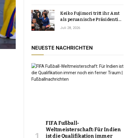
Keiko Fujimori tritt ihr Amt
als peruanische Präsidentin
an und verspricht, das
Juli 28, 2026
Jahrzehnt der Instabilität zu
beenden
NEUESTE NACHRICHTEN
FIFA Fußball-
Weltmeisterschaft: Für Indien
ist die Qualifikation immer