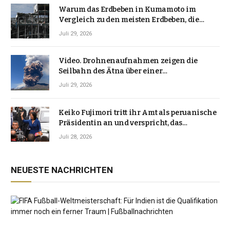
Warum das Erdbeben in Kumamoto im
Vergleich zu den meisten Erdbeben, die
Japan erschütterten, ungewöhnlich ist
Juli 29, 2026
Video. Drohnenaufnahmen zeigen die
Seilbahn des Ätna über einer
Vulkanlandschaft
Juli 29, 2026
Keiko Fujimori tritt ihr Amt als peruanische
Präsidentin an und verspricht, das
Jahrzehnt der Instabilität zu beenden
Juli 28, 2026
NEUESTE NACHRICHTEN