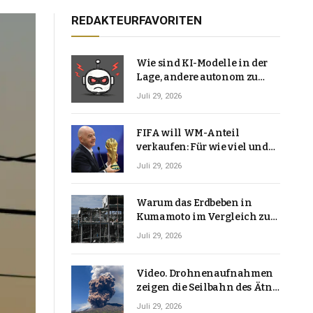
REDAKTEURFAVORITEN
Wie sind KI-Modelle in der
Lage, andere autonom zu
hacken? | Technologie-News
Juli 29, 2026
FIFA will WM-Anteil
verkaufen: Für wie viel und
warum macht Gianni
Juli 29, 2026
Infantino das?
Warum das Erdbeben in
Kumamoto im Vergleich zu
den meisten Erdbeben, die
Juli 29, 2026
Japan erschütterten,
ungewöhnlich ist
Video. Drohnenaufnahmen
zeigen die Seilbahn des Ätna
über einer Vulkanlandschaft
Juli 29, 2026