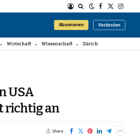
Facebook
X
Instagra
(Twitter)
Abonnieren
Verbinden
Wirtschaft
Wissenschaft
Zürich
en USA
 richtig an
Share