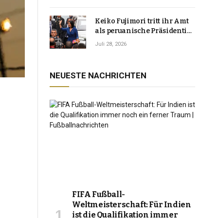
Keiko Fujimori tritt ihr Amt
als peruanische Präsidentin
an und verspricht, das
Juli 28, 2026
Jahrzehnt der Instabilität zu
beenden
NEUESTE NACHRICHTEN
FIFA Fußball-
Weltmeisterschaft: Für Indien
ist die Qualifikation immer