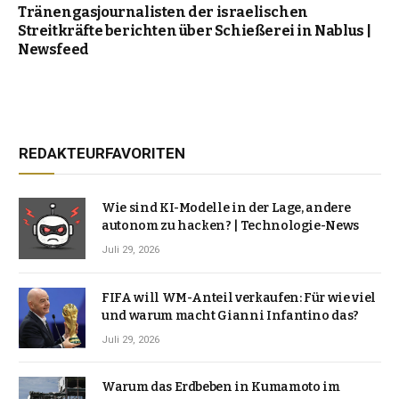
Tränengasjournalisten der israelischen
Streitkräfte berichten über Schießerei in Nablus |
Newsfeed
REDAKTEURFAVORITEN
Wie sind KI-Modelle in der Lage, andere
autonom zu hacken? | Technologie-News
Juli 29, 2026
FIFA will WM-Anteil verkaufen: Für wie viel
und warum macht Gianni Infantino das?
Juli 29, 2026
Warum das Erdbeben in Kumamoto im