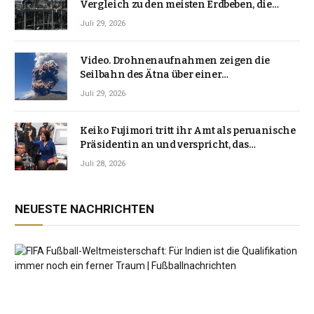
Vergleich zu den meisten Erdbeben, die
Japan erschütterten, ungewöhnlich ist
Juli 29, 2026
Video. Drohnenaufnahmen zeigen die
Seilbahn des Ätna über einer
Vulkanlandschaft
Juli 29, 2026
Keiko Fujimori tritt ihr Amt als peruanische
Präsidentin an und verspricht, das
Jahrzehnt der Instabilität zu beenden
Juli 28, 2026
NEUESTE NACHRICHTEN