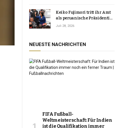
Keiko Fujimori tritt ihr Amt
als peruanische Präsidentin
an und verspricht, das
Juli 28, 2026
Jahrzehnt der Instabilität zu
beenden
NEUESTE NACHRICHTEN
FIFA Fußball-
Weltmeisterschaft: Für Indien
ist die Qualifikation immer