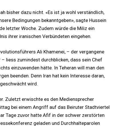
ah bisher dazu nicht. «Es ist ja wohl verständlich,
 unsere Bedingungen bekanntgeben», sagte Hussein
de letzter Woche. Zudem würde die Miliz ein
s ihrer iranischen Verbündeten eingehen.
 Revolutionsführers Ali Khamenei, – der vergangene
 – liess zumindest durchblicken, dass sein Chef
ichts einzuwenden hätte. In Teheran will man den
rgen beenden. Denn Iran hat kein Interesse daran,
r geschwächt wird.
der. Zuletzt erwischte es den Mediensprecher
g bei einem Angriff auf das Beiruter Stadtviertel
r Tage zuvor hatte Afif in der schwer zerstörten
Pressekonferenz geladen und Durchhalteparolen