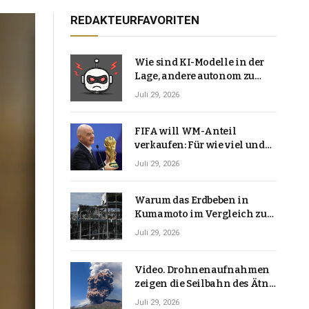
REDAKTEURFAVORITEN
Wie sind KI-Modelle in der
Lage, andere autonom zu
hacken? | Technologie-News
Juli 29, 2026
FIFA will WM-Anteil
verkaufen: Für wie viel und
warum macht Gianni
Juli 29, 2026
Infantino das?
Warum das Erdbeben in
Kumamoto im Vergleich zu
den meisten Erdbeben, die
Juli 29, 2026
Japan erschütterten,
ungewöhnlich ist
Video. Drohnenaufnahmen
zeigen die Seilbahn des Ätna
über einer Vulkanlandschaft
Juli 29, 2026